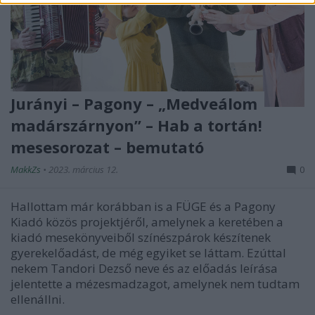
Jurányi – Pagony – „Medveálom
madárszárnyon” – Hab a tortán!
mesesorozat – bemutató
MakkZs
•
2023. március 12.
0
Hallottam már korábban is a FÜGE és a Pagony
Kiadó közös projektjéről, amelynek a keretében a
kiadó mesekönyveiből színészpárok készítenek
gyerekelőadást, de még egyiket se láttam. Ezúttal
nekem Tandori Dezső neve és az előadás leírása
jelentette a mézesmadzagot, amelynek nem tudtam
ellenállni.