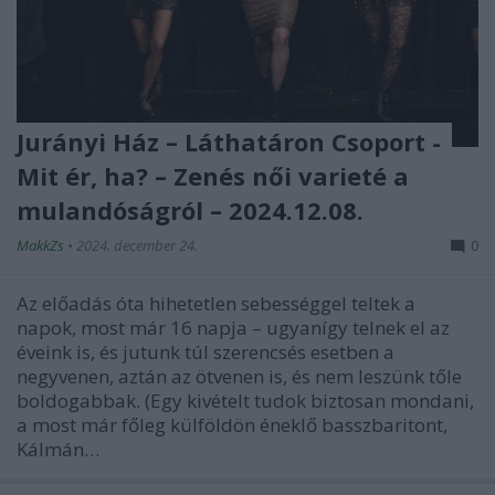
Jurányi Ház – Láthatáron Csoport -
Mit ér, ha? – Zenés női varieté a
mulandóságról – 2024.12.08.
MakkZs
•
2024. december 24.
0
Az előadás óta hihetetlen sebességgel teltek a
napok, most már 16 napja – ugyanígy telnek el az
éveink is, és jutunk túl szerencsés esetben a
negyvenen, aztán az ötvenen is, és nem leszünk tőle
boldogabbak. (Egy kivételt tudok biztosan mondani,
a most már főleg külföldön éneklő basszbaritont,
Kálmán…