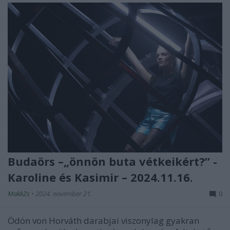
Budaörs –„önnön buta vétkeikért?” -
Karoline és Kasimir – 2024.11.16.
MakkZs
•
2024. november 21.
0
Ödön von Horváth darabjai viszonylag gyakran