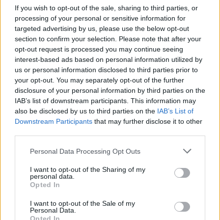
If you wish to opt-out of the sale, sharing to third parties, or
processing of your personal or sensitive information for
targeted advertising by us, please use the below opt-out
section to confirm your selection. Please note that after your
opt-out request is processed you may continue seeing
interest-based ads based on personal information utilized by
us or personal information disclosed to third parties prior to
your opt-out. You may separately opt-out of the further
disclosure of your personal information by third parties on the
IAB’s list of downstream participants. This information may
"Válni vagy nem válni" - II. Jurányi
also be disclosed by us to third parties on the
IAB’s List of
Ház - Orlai Produkció - FÜGE - "Mi
Downstream Participants
that may further disclose it to other
third parties.
lett belőlünk?" - Mély levegő -
2024.09.11.
Please note that this website/app uses one or more Google
Personal Data Processing Opt Outs
services and may gather and store information including but
MakkZs
•
2024. szeptember 13.
0
not limited to your visit or usage behaviour. You may click to
I want to opt-out of the Sharing of my
personal data.
grant or deny consent to Google and its third-party tags to
Opted In
use your data for below specified purposes in below Google
Három napon belül két olyan színházi produkcióra
consent section.
vetődtem el, amelyek egymást erősítve hatottak.
I want to opt-out of the Sale of my
Personal Data.
Mindkét előadás alkalmas arra, hogy jó
Opted In