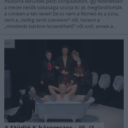
műsorra kerülnek pesti színpadokon, így feltehetően
a mezei nézők sokasága szúrja ki: jé, megfordították
a címben a két nevet! De ez nem a Rómeó és a Júlia,
nem a „holtig tartó szerelem”-ről, hanem a
„mindenki bárkire lecserélhető”-ről szól, ennek a…
A Stúdió K háromszor – III. /1. –