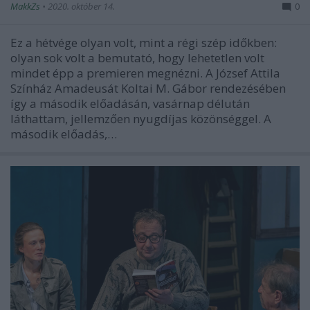
MakkZs
•
2020. október 14.
0
Ez a hétvége olyan volt, mint a régi szép időkben:
olyan sok volt a bemutató, hogy lehetetlen volt
mindet épp a premieren megnézni. A József Attila
Színház Amadeusát Koltai M. Gábor rendezésében
így a második előadásán, vasárnap délután
láthattam, jellemzően nyugdíjas közönséggel. A
második előadás,…