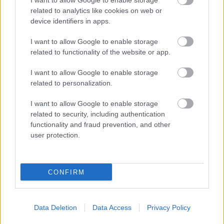
I want to allow Google to enable storage
"Született: Wágner Emese" –
related to analytics like cookies on web or
2023.10.17.
device identifiers in apps.
MakkZs
•
2023. október 23.
0
I want to allow Google to enable storage
related to functionality of the website or app.
Amikor egy ilyen előadást látok, akkor örülök a
I want to allow Google to enable storage
legjobban, hogy tíz éve belekezdtem a blogírásba -
related to personalization.
így sokkal könnyebb feldolgozni Szalontay Tünde új
bemutatóját, amely 2023. májusában készült el, és
I want to allow Google to enable storage
ez a keddi még csak a harmadik előadása volt.
related to security, including authentication
Megtekintése előtt érdemes elolvasni a színlap…
functionality and fraud prevention, and other
user protection.
CONFIRM
Data Deletion
Data Access
Privacy Policy