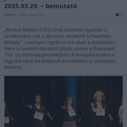
2025.03.29. – bemutató
MakkZs
•
2025. április 01.
0
„Kontos Miklós STÉG című drámája nyomán a
színdarabot írta a társulat, rendezte Schwechtje
Mihály” – szerepel rögtön a cím alatt a pontosítás.
Nem az eredeti darabot látjuk, amely a Budapest
150. születésnapjára kitűzött drámapályázaton a
legjobb nyolcba bekerült és kötetben is olvasható.
Néhány…