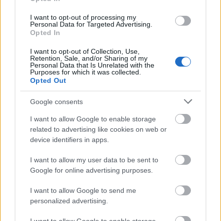
beszélgetéseket indítson be, de megtekinthetőek
"csak" a színészek kedvéért is. A Rózsavölgyi
I want to opt-out of processing my
Personal Data for Targeted Advertising.
előadása (Bármit mondhatsz) után szerdán Mély
Opted In
levegő-t vettem a…
I want to opt-out of Collection, Use,
Retention, Sale, and/or Sharing of my
Personal Data that Is Unrelated with the
Purposes for which it was collected.
Opted Out
Google consents
I want to allow Google to enable storage
related to advertising like cookies on web or
device identifiers in apps.
I want to allow my user data to be sent to
Google for online advertising purposes.
I want to allow Google to send me
personalized advertising.
Jurányi – Szalontay Tünde,