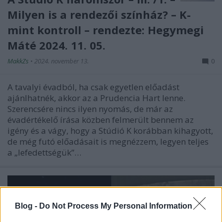
Milyen is a rendezői színház? – K-
mint kontroll – rendezte: Hegymegi
Máté 2024. 11. 05.
MakkZs
•
2024. november 13.
0
A tavalyi évadból, ha csak egyetlen előadást
ajánlhatnék, akkor az a Prudencia Hart lenne.
Szerencsére nincs ilyen nyomás, de már az
évadértékelő írása közben felmerült bennem az
igény és a vágy, hogy a Stúdió K korábban kihagyott,
de még futó előadásait is megnézzem, legyen teljes
a „lefedettségük”…
Blog -
Do Not Process My Personal Information