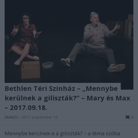
Bethlen Téri Színház – „Mennybe
kerülnek a giliszták?” – Mary és Max
– 2017.09.18.
MakkZs
•
2017. szeptember 19.
0
Mennybe kerülnek-e a giliszták? – a téma szóba