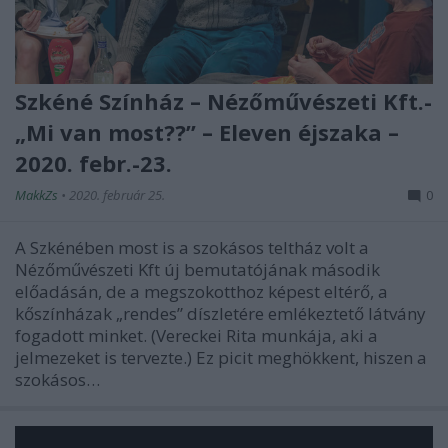
Szkéné Színház – Nézőművészeti Kft.-
„Mi van most??” – Eleven éjszaka –
2020. febr.-23.
MakkZs
•
2020. február 25.
0
A Szkénében most is a szokásos teltház volt a
Nézőművészeti Kft új bemutatójának második
előadásán, de a megszokotthoz képest eltérő, a
kőszínházak „rendes” díszletére emlékeztető látvány
fogadott minket. (Vereckei Rita munkája, aki a
jelmezeket is tervezte.) Ez picit meghökkent, hiszen a
szokásos…