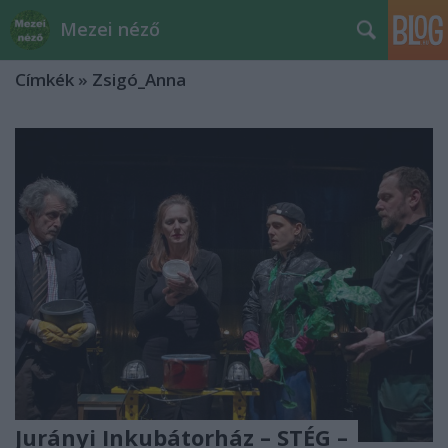
Mezei néző
Címkék
»
Zsigó_Anna
Jurányi Inkubátorház – STÉG –