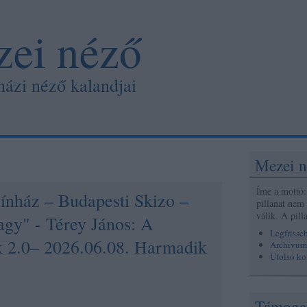
ei néző
házi néző kalandjai
Mezei n
Íme a mottó: 
ínház – Budapesti Skizo –
pillanat nem
válik. A pil
agy" - Térey János: A
Legfrisse
k 2.0– 2026.06.08. Harmadik
Archívum
Utolsó k
Támoga