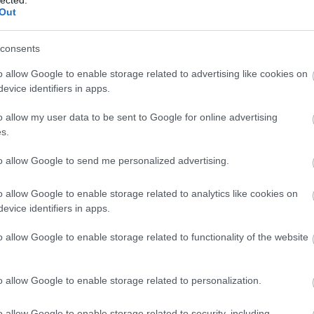
(
149
)
Eszeny
Out
kecskeméti Jóember megtekintése kíváncsivá
Péter
(
23
)
Far
(
23
)
Fehér Lá
tett, hogy milyen lehet ez a másik Jóember,
(
26
)
Fekete At
Bagó Bertalan rendezése, amelyiknek a
consents
(
28
)
Ficzere 
novemberi bemutatója óta jó hírét hallottam,
házassága
(
8
így…
o allow Google to enable storage related to advertising like cookies on
(
38
)
Fischer 
Gabriella
(
35
evice identifiers in apps.
(
21
)
Fröhlich 
tovább »
(
44
)
Für Anik
o allow my user data to be sent to Google for online advertising
Gálffi László
s.
Geiger Lajos
(
53
)
Grisnik P
Tetszik
0
to allow Google to send me personalized advertising.
Eszter
(
30
)
Há
Hajduk Károl
mét
Gáspár Sándor
Bagó Bertalan
Zsótér
(
20
)
Hartai Pe
o allow Google to enable storage related to analytics like cookies on
Nóra
Térey János
Nagy Péter
Derzsi János
Hegymegi Má
evice identifiers in apps.
a
Krisztik Csaba
Andrássy Máté
Tóth Ildikó
Anna
(
21
)
Her
Hollerung Gá
ár Kamill
Kovács Krisztina
Csontó András
o allow Google to enable storage related to functionality of the website
Balázs
(
24
)
H
Horváth Csab
Jenny
(
21
)
Il
Péter
(
21
)
Jár
o allow Google to enable storage related to personalization.
Tamás
(
25
)
Ju
Árpád
(
22
)
Ká
o allow Google to enable storage related to security, including