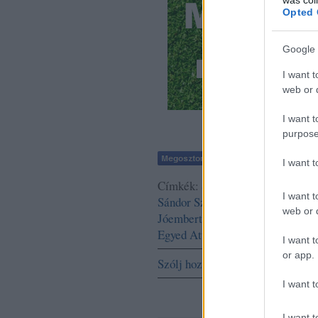
Opted 
Google 
I want t
web or d
I want t
purpose
I want 
Címkék:
Székesfehérvár
Kecske
I want t
Sándor
Szemenyei János
Trokán 
web or d
Jóembert keresünk
Petrik Andre
Egyed Attila
Vereckei Rita
Krics
I want t
or app.
Szólj hozzá!
I want t
I want t