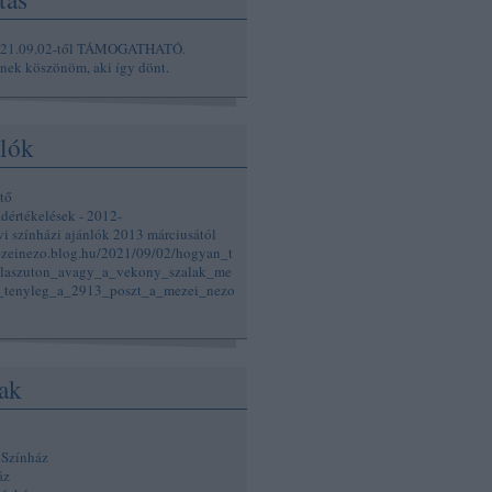
021.09.02-től TÁMOGATHATÓ.
ek köszönöm, aki így dönt.
lók
tő
adértékelések - 2012-
vi színházi ajánlók 2013 márciusától
ezeinezo.blog.hu/2021/09/02/hogyan_t
laszuton_avagy_a_vekony_szalak_me
k_tenyleg_a_2913_poszt_a_mezei_nezo
ak
 Színház
áz