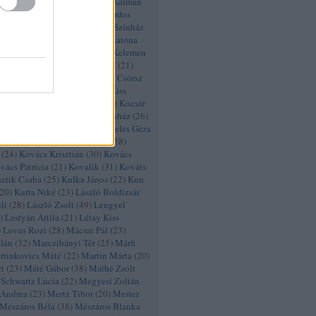
hály
(
46
)
Kálmán Eszter
(
53
)
Kálmán
nay Zsófia
(
62
)
Kamra
(
42
)
Kardos
arinthy Márton
(
22
)
Karinthy Színház
Enikő
(
22
)
Kaszás Gergő
(
23
)
Katona
László
(
39
)
Kékszakállú
(
73
)
Kelemen
erekes Éva
(
31
)
Kerekes József
(
21
)
más
(
39
)
Keszei Bori
(
48
)
Khell Csörsz
tila
(
20
)
Kissjudit Anna
(
20
)
Kiss
iss Péter
(
20
)
Kiss Tivadar
(
26
)
Kocsár
ocsis Gergely
(
43
)
Kolibri Színház
(
26
)
a
(
71
)
Komlósi Ildikó
(
46
)
Köteles Géza
zi István
(
24
)
Kovács István
(
58
)
(
24
)
Kovács Krisztián
(
30
)
Kovács
vács Patrícia
(
21
)
Kovalik
(
31
)
Kováts
sztik Csaba
(
25
)
Kulka János
(
22
)
Kun
20
)
Kurta Niké
(
23
)
László Boldizsár
li
(
28
)
László Zsolt
(
49
)
Lengyel
)
Lestyán Attila
(
21
)
Létay Kiss
)
Lovas Rozi
(
28
)
Mácsai Pál
(
23
)
lán
(
32
)
Marczibányi Tér
(
25
)
Márfi
rtinkovics Máté
(
22
)
Martin Márta
(
20
)
t
(
23
)
Máté Gábor
(
38
)
Máthé Zsolt
Schwartz Lúcia
(
22
)
Megyesi Zoltán
 Andrea
(
23
)
Mertz Tibor
(
20
)
Mester
Mészáros Béla
(
38
)
Mészáros Blanka