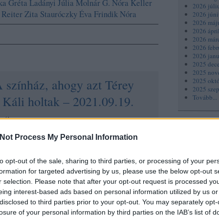
ka Gréta
Ladányi Júlia
Molnár G. Nóra
Keller
2026 júli
Reiter Zita
Stauróczky Éva
Frindik Nóra
2026 júni
2026 máj
2026 ápri
2026 már
2026 febr
2026 janu
2025 dec
2025 nov
 színház, ahogy azt Térey
2025 okt
2025 sze
- Káli holtak – 2021.09.19.
Tovább
...
zzá!
Keresés
Not Process My Personal Information
végre bemutathatták a Káli holtakat, Térey
nyét Dömötör András rendező és Bíró Bence
to opt-out of the sale, sharing to third parties, or processing of your per
tdolgozásában, akiknek júniusban már volt egy
formation for targeted advertising by us, please use the below opt-out s
szerű közös munkája, a Figaro3 az Eiffel
r selection. Please note that after your opt-out request is processed y
n, amely várakozáson felüli jó élmény lehet
eing interest-based ads based on personal information utilized by us or
arátoknak is. Ezek…
Címkék
disclosed to third parties prior to your opt-out. You may separately opt-
tovább »
losure of your personal information by third parties on the IAB’s list of
6Szín
(
88
)
Ac