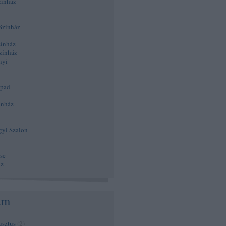
zínház
Színház
zínház
zínház
nyi
npad
ínház
gyi Szalon
se
áz
um
usztus
(
2
)