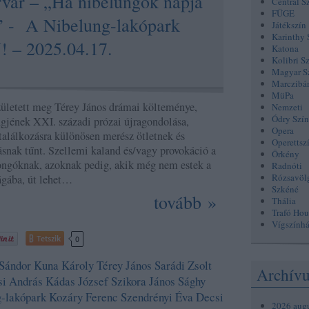
rvár – „Ha níbelungok napja
Centrál S
FÜGE
 - A Nibelung-lakópark
Játékszín
Karinthy 
– 2025.04.17.
Katona
Kolibri S
Magyar S
Marczibá
MüPa
ületett meg Térey János drámai költeménye,
Nemzeti
Ódry Szí
jének XXI. századi prózai újragondolása,
Opera
találkozásra különösen merész ötletnek és
Operettsz
snak tűnt. Szellemi kaland és/vagy provokáció a
Örkény
ongóknak, azoknak pedig, akik még nem estek a
Radnóti
Rózsavöl
ágába, út lehet…
Szkéné
tovább »
Thália
Trafó Hou
Vígszính
Tetszik
0
Sándor
Kuna Károly
Térey János
Sarádi Zsolt
Archív
si András
Kádas József
Szikora János
Sághy
-lakópark
Kozáry Ferenc
Szendrényi Éva
Decsi
2026 aug