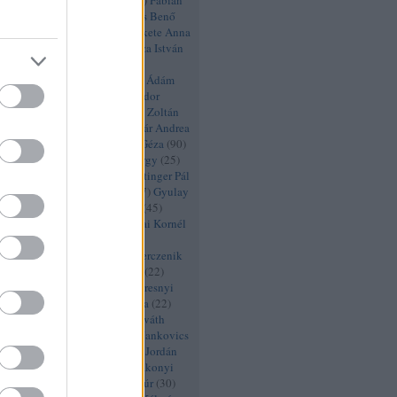
i Enikő
(
20
)
Évadértékelés
(
52
)
Fábián
kasréti Mária
(
43
)
Fehér Balázs Benő
szló
(
21
)
Fekete Ádám
(
21
)
Fekete Anna
tila
(
46
)
Fekete Ernő
(
29
)
Ficza István
Béla
(
26
)
Figaro 2.0
(
57
)
Figaro
9
)
Figeczky Bence
(
21
)
Fischer Ádám
Iván
(
26
)
Fodor Beatrix
(
66
)
Fodor
)
Fodor Tamás
(
33
)
Friedenthal Zoltán
Kristóf
(
22
)
FÜGE
(
44
)
Fullajtár Andrea
ó
(
22
)
Füzér Anni
(
22
)
Gábor Géza
(
90
)
(
27
)
Gál Erika
(
55
)
Gazsó György
(
25
)
(
46
)
Gergye Krisztián
(
21
)
Göttinger Pál
etra
(
20
)
Gyabronka József
(
27
)
Gyulay
betler András
(
98
)
Haja Zsolt
(
45
)
y
(
25
)
Halász Péter
(
21
)
Hamvai Kornél
tra
(
26
)
Hegedűs D. Géza
(
32
)
té
(
21
)
Heiter Melinda
(
30
)
Herczenik
nádi Judit
(
22
)
Hevesi László
(
22
)
bor
(
30
)
Honti György
(
22
)
Horesnyi
orkay Barnabás
(
20
)
Horti Lilla
(
22
)
a
(
33
)
Horváth István
(
45
)
Horváth
yés Róbert
(
25
)
Izsák Lili
(
29
)
Jankovics
ó Zsuzsa
(
25
)
Jordán Adél
(
27
)
Jordán
rányi
(
101
)
k2 színház
(
27
)
Kákonyi
ldi Kiss András
(
26
)
Kálid Artúr
(
30
)