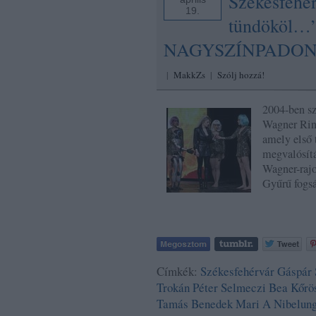
Székesfehé
19.
tündököl…”
NAGYSZÍNPADON! 
|
MakkZs
|
Szólj hozzá!
2004-ben sz
Wagner Ring
amely első 
megvalósítá
Wagner-raj
Gyűrű fogs
Címkék:
Székesfehérvár
Gáspár 
Trokán Péter
Selmeczi Bea
Kőrö
Tamás
Benedek Mari
A Nibelung