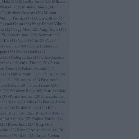
s Máté
(
26
)
Mészöly Anna
(
25
)
Miksch
Miskolc
(
68
)
Mohácsi János
(
34
)
(
24
)
Molnár Gusztáv
(
20
)
Molnár
Molnár Piroska
(
47
)
Mucsi Zoltán
(
55
)
agypál Gábor
(
36
)
Nagy Dániel Viktor
vin
(
22
)
Nagy Mari
(
22
)
Nagy Zsolt
(
34
)
179
)
Németh Judit
(
25
)
Nemzeti
(
67
)
i Kft
(
41
)
Nyakó Júlia
(
21
)
Nyári
dry Színpad
(
68
)
Ónodi Eszter
(
23
)
pera
(
38
)
Operakaland
(
44
)
áz
(
20
)
Ördögkatlan
(
24
)
Orfeo Zenekar
Színház
(
65
)
Orlai Tibor
(
120
)
Ötvös
ze Áron
(
29
)
Palerdi András
(
47
)
ta
(
20
)
Pallag Márton
(
21
)
Pálmai Anna
nna
(
31
)
Pál András
(
62
)
Pasztircsák
ataki Bence
(
30
)
Pataki Ferenc
(
24
)
n
(
22
)
Pelsőczy Réka
(
69
)
Pesti Színház
a
(
38
)
Petrik Andrea
(
20
)
Pinceszínház
éla
(
29
)
Polgár Csaba
(
26
)
Porogi Ádám
Kórus
(
28
)
Puskás Tamás
(
25
)
Rába
ácz István
(
26
)
Rácz Rita
(
31
)
Radnay
dnóti Színház
(
67
)
Rajkai Zoltán
(
24
)
(
23
)
Rezes Judit
(
23
)
Ring
(
36
)
nabás
(
22
)
Rőser Orsolya Hajnalka
(
26
)
Szalon
(
79
)
RS9
(
32
)
Rujder Vivien