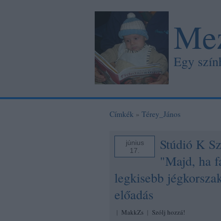
Mez
Egy szín
Címkék
»
Térey_János
Stúdió K Sz
június
17.
"Majd, ha f
legkisebb jégkorsza
előadás
|
MakkZs
|
Szólj hozzá!