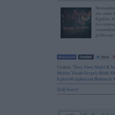
Mostanában 
elő, szinte
fogadom, bá
és a színész
visszatekin
gyilkosság
Címkék:
Térey János
Stúdió K
Ny
Melitta
Váradi Gergely
Bánki Mi
legkisebb jégkorszak
Budapesti 
Szólj hozzá!
április