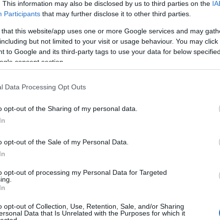
. This information may also be disclosed by us to third parties on the
IA
(
106
)
Almási-
Participants
that may further disclose it to other third parties.
Anyegin
(
20
)
Tetszik
0
Kultúrtér
(
23
)
 that this website/app uses one or more Google services and may gath
Bakonyi Marc
a
Térey János
Vajdai Vilmos
Tasnádi Bence
including but not limited to your visit or usage behaviour. You may click 
Andrea
(
23
)
B
Dömötör András
Mészáros Béla
Dankó István
 to Google and its third-party tags to use your data for below specifi
Bálint Andrá
Eszter
Szöllősi Géza
Rujder Vivien
Bíró Bence
Barna
(
27
)
Bá
ogle consent section.
áli holtak
Török Marcell
Emőke
(
25
)
B
Színház
(
58
)
l Data Processing Opt Outs
Bezerédi Zol
Bodor Johan
Alexandra
(
2
o opt-out of the Sharing of my personal data.
(
25
)
Bretz Gá
In
Budafoki Doh
Budaörs
(
34
)
vár –„ Minden jól van így?” -
(
26
)
Christia
o opt-out of the Sale of my Personal Data.
Antal
(
50
)
Cs
eresünk
In
Krisztián
(
29
Cziegler Balá
to opt-out of processing my Personal Data for Targeted
Csaba
(
24
)
Di
ing.
Domokos Zso
In
Giovanni
(
28
A múlt hetem kiemelt eseménye volt ez az
Ember Márk
(
o opt-out of Collection, Use, Retention, Sale, and/or Sharing
előadás, a színházkedvelő lányom, Vilma 17.
(
28
)
Epres Att
ersonal Data that Is Unrelated with the Purposes for which it
születésnapjára időzítve. A múlt szombati
lected.