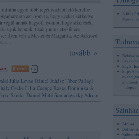
mintha egyre több regény-adaptáció kerülne
A blog 2
 folyamatosan azt írom le, hogy ezeket kétkedve
Mindenkin
r végül annak hagyok nyomot, hogy sikeresek,
ek is jók bennük. Csak június első felére
tve: ilyen volt a Mester és Margarita, Az Ackroyd
Tudniva
 és a…
tovább »
Beköszön
Év- és év
Súgó - ha
Tetszik
0
https://m
ovabb_va
akó Júlia
Lovas Dániel
Juhász Tibor
Pallagi
gtartana
hály
Cseke Lilla Csenge
Rezes Dominika
A
_blogon_
Skizo
Sándor Dániel Máté
Samudovszky Adrian
Színház
Átrium
Belvárosi
Bábszính