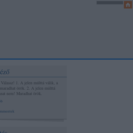
éző
Válassz! 1. A jelen múlttá válik, a
 maradhat örök. 2. A jelen múlttá
lanat nem! Maradhat örök.
bb
ommentek
tás