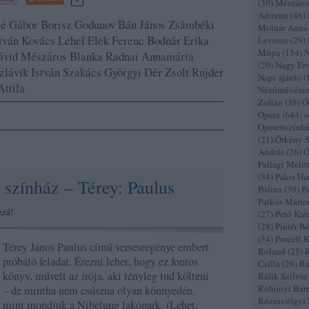
(
30
)
Mészáro
Adrienn
(
46
)
é Gábor
Borisz Godunov
Bán János
Zsámbéki
Molnár Anna
tván
Kovács Lehel
Elek Ferenc
Bodnár Erika
Levente
(
29
)
Müpa
(
134
)
N
ávid
Mészáros Blanka
Radnai Annamária
(
20
)
Nagy Er
zlávik István
Szakács Györgyi
Dér Zsolt
Rujder
Napi ajánló
(
Attila
Nézőművészet
Zoltán
(
38
)
Ó
Opera
(
644
)
o
Operettszính
(
21
)
Örkény 
András
(
26
)
Ő
Pallagi Melit
(
34
)
Pálos Ha
i színház – Térey: Paulus
Polina
(
39
)
P
Patkós Márto
zzá!
(
27
)
Pető Kat
(
28
)
Pintér B
(
34
)
Purcell 
Térey János Paulus című versesregénye embert
Roland
(
25
)
R
próbáló feladat. Érezni lehet, hogy ez fontos
Csilla
(
26
)
Ra
könyv, művelt az írója, aki tényleg tud költeni
Rálik Szilvia
Rohonyi Bar
– de mintha nem csúszna olyan könnyedén,
Rózsavölgyi 
mint mondjuk a Nibelung lakópark. (Lehet,