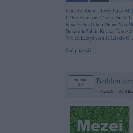
Címkék:
Katona
Térey János
Mát
Gábor
Szacsvay László
Dankó Is
Kiss Eszter
Újlaki Dénes
Vizi D
Bezerédi Zoltán
Kovács Tamás
S
Vivien
Lestyán Attila
László G. 
Szólj hozzá!
Bethlen tér
március
10.
|
MakkZs
|
Szólj ho