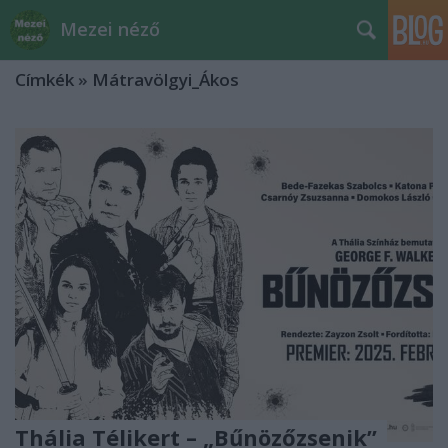
Mezei néző
Címkék
»
Mátravölgyi_Ákos
Thália Télikert – „Bűnözőzsenik”