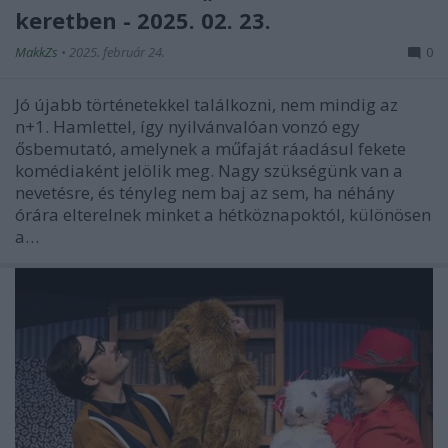
keretben - 2025. 02. 23.
MakkZs
•
2025. február 24.
0
Jó újabb történetekkel találkozni, nem mindig az
n+1. Hamlettel, így nyilvánvalóan vonzó egy
ősbemutató, amelynek a műfaját ráadásul fekete
komédiaként jelölik meg. Nagy szükségünk van a
nevetésre, és tényleg nem baj az sem, ha néhány
órára elterelnek minket a hétköznapoktól, különösen
a…