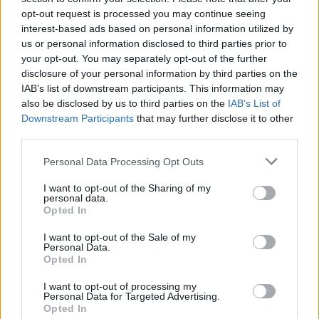
opt-out request is processed you may continue seeing
interest-based ads based on personal information utilized by
us or personal information disclosed to third parties prior to
your opt-out. You may separately opt-out of the further
disclosure of your personal information by third parties on the
IAB’s list of downstream participants. This information may
also be disclosed by us to third parties on the
IAB’s List of
Downstream Participants
that may further disclose it to other
third parties.
Please note that this website/app uses one or more Google
Personal Data Processing Opt Outs
services and may gather and store information including but
not limited to your visit or usage behaviour. You may click to
I want to opt-out of the Sharing of my
personal data.
grant or deny consent to Google and its third-party tags to
Opted In
use your data for below specified purposes in below Google
consent section.
I want to opt-out of the Sale of my
Thália Télikert – „Hajcihő egy
Personal Data.
Opted In
koponya körül” (Martin McDonagh: A
koponya) – 2022.02.17. – főpróba
I want to opt-out of processing my
Personal Data for Targeted Advertising.
Opted In
MakkZs
•
2022. február 22.
0