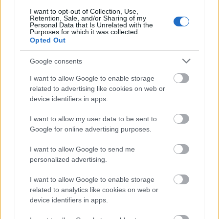
I want to opt-out of Collection, Use,
Retention, Sale, and/or Sharing of my
„A nagy kézrablás" után egy újabb, korábban
Personal Data that Is Unrelated with the
nálunk nem játszott Martin McDonagh-mű karrierje
Purposes for which it was collected.
Opted Out
indult el a Tháliában Tóth Benedek fordításában és
Zayzon Zsolt rendezésében. Érdemes megnézni a
Google consents
nagyszerű színészek miatt is – Molnár Piroskának és
Vida Péternek nem minden nap van új bemutatója,
I want to allow Google to enable storage
de ha…
related to advertising like cookies on web or
device identifiers in apps.
I want to allow my user data to be sent to
Google for online advertising purposes.
I want to allow Google to send me
personalized advertising.
I want to allow Google to enable storage
related to analytics like cookies on web or
device identifiers in apps.