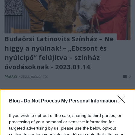
Budaörsi Latinovits Színház – Ne
higgy a nyúlnak! – „Ebcsont és
nyúlcipő” felújítva – színház
óvodásoknak - 2023.01.14.
MakkZs
•
2023. január 15.
0
Nem gyakran fordul elő, hogy egy kétszereplős
előadást évekkel később elővesznek egészen más
Blog -
Do Not Process My Personal Information
színészekkel, és így játsszák tovább. Ezúttal ez
történt, a Ciróka Bábszínház és a Budaörsi Latinovits
If you wish to opt-out of the sale, sharing to third parties, or
Színház 2017-es koprodukciója Kuthy Ágnes
processing of your personal or sensitive information for
rendezésében újjászületett szeptemberben, és azóta
targeted advertising by us, please use the below opt-out
havonta…
section to confirm your selection. Please note that after your