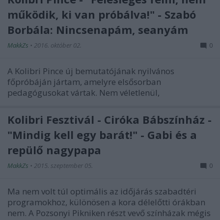
működik, ki van próbálva!" - Szabó
Borbála: Nincsenapám, seanyám
MakkZs
•
2016. október 02.
0
A Kolibri Pince új bemutatójának nyilvános
főpróbáján jártam, amelyre elsősorban
pedagógusokat vártak. Nem véletlenül,
Kolibri Fesztivál - Ciróka Bábszínház -
"Mindig kell egy barát!" - Gabi és a
repülő nagypapa
MakkZs
•
2015. szeptember 05.
0
Ma nem volt túl optimális az időjárás szabadtéri
programokhoz, különösen a kora délelőtti órákban
nem. A Pozsonyi Pikniken részt vevő színházak mégis