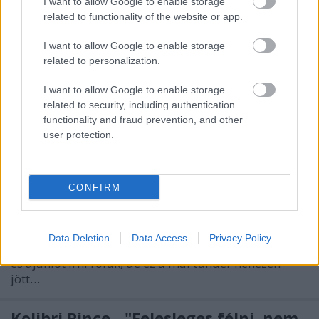
I want to allow Google to enable storage
related to functionality of the website or app.
I want to allow Google to enable storage
B32 Galéria – Manna - „Legyen hely a
related to personalization.
mesének!” – A háromágú tölgyfa
I want to allow Google to enable storage
tündére – Fabók Mancsi Bábszínháza
related to security, including authentication
– 2020.03.08.
functionality and fraud prevention, and other
user protection.
MakkZs
•
2020. március 10.
0
Gyerekként nagyon kevés bábszínházat láttam,
CONFIRM
mindössze egy alkalomra emlékszem, de azóta, ha
néha eljutok egyszer-kétszer, az nagyon jól tud esni.
Különösen és kiemelten szeretem Fabók Mancsi
Data Deletion
Data Access
Privacy Policy
bábszínházát, több előadását már sikerült megnézni
és ajánlót írni róluk, de ez a mai tündér nehezen
jött…
Kolibri Pince - "Felesleges félni, nem