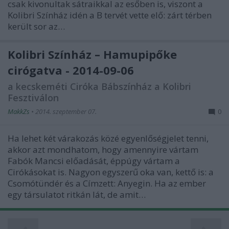
csak kivonultak sátraikkal az esőben is, viszont a
Kolibri Színház idén a B tervét vette elő: zárt térben
került sor az…
Kolibri Színház – Hamupipőke
cirógatva - 2014-09-06
a kecskeméti Ciróka Bábszínház a Kolibri
Fesztiválon
MakkZs
•
2014. szeptember 07.
0
Ha lehet két várakozás közé egyenlőségjelet tenni,
akkor azt mondhatom, hogy amennyire vártam
Fabók Mancsi előadását, éppúgy vártam a
Cirókásokat is. Nagyon egyszerű oka van, kettő is: a
Csomótündér és a Címzett: Anyegin. Ha az ember
egy társulatot ritkán lát, de amit…