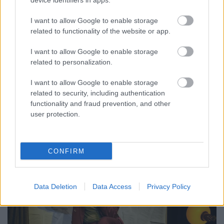
előadások/1. - „Lásd, akiket én
device identifiers in apps.
szerettem…”
I want to allow Google to enable storage
related to functionality of the website or app.
MakkZs
•
2025. július 12.
0
I want to allow Google to enable storage
A bevezető gondolatok után, három részre osztva a
related to personalization.
legjobb prózai előadásokról és előadókról
emlékezem meg – azokról a produkciókról némileg
I want to allow Google to enable storage
bővebben, amelyekhez nem írtam önálló ajánlót.
related to security, including authentication
Pinceszínház - Kamaszharc - Márfi Márk és Grisnik
functionality and fraud prevention, and other
Petra
user protection.
CONFIRM
Data Deletion
Data Access
Privacy Policy