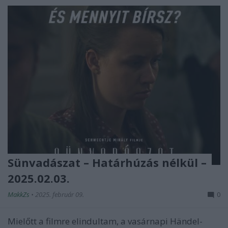
Sünvadászat – Határhúzás nélkül –
2025.02.03.
MakkZs
•
2025. február 09.
0
Mielőtt a filmre elindultam, a vasárnapi Händel-