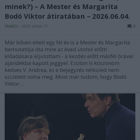
minek?) – A Mester és Margarita
Bodó Viktor átiratában – 2026.06.04.
MakkZs
•
2026. június 11.
0
Már bőven eltelt egy fél év is a Mester és Margarita
bemutatója óta mire az évad utolsó előtti
előadására eljutottam - a kezdés előtt másfél órával
ajándékba kapott jeggyel. Ezúton is köszönöm
kedves V. Andrea, ez e bejegyzés nélküled nem
született volna meg. Most már tudom, hogy Bodó
Viktor…