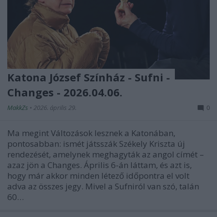
Katona József Színház - Sufni -
Changes - 2026.04.06.
MakkZs
•
2026. április 29.
0
Ma megint Változások lesznek a Katonában,
pontosabban: ismét játsszák Székely Kriszta új
rendezését, amelynek meghagyták az angol címét –
azaz jön a Changes. Április 6-án láttam, és azt is,
hogy már akkor minden létező időpontra el volt
adva az összes jegy. Mivel a Sufniról van szó, talán
60…