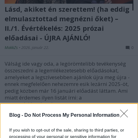
Lásd, akiket én szerettem! (ha eddig
elmulasztottad megnézni őket) –
II./1. Évértékelés: 2025 prózai
előadásai - ÚJRA AJÁNLÓ!
MakkZs
•
2026. január 22.
0
Válság ide vagy oda, a legörömtelibb tevékenység
összeszedni a legemlékezetesebb előadásokat,
amelyeket a legszívesebben ajánlok újra meg újra -
ennek megfelelően nehezemre esik lezárni 2025-öt,
pedig közben már 16 januári előadást láttam. Ami
miatt érdemes ilyen listát írni: a
repertoárjátszásnak…
Blog -
Do Not Process My Personal Information
If you wish to opt-out of the sale, sharing to third parties, or
processing of your personal or sensitive information for