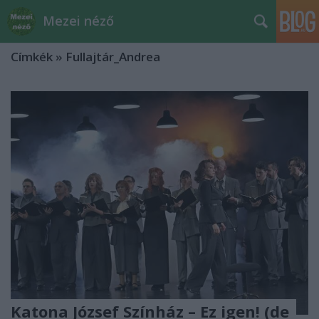
Mezei néző
Címkék
»
Fullajtár_Andrea
Katona József Színház – Ez igen! (de