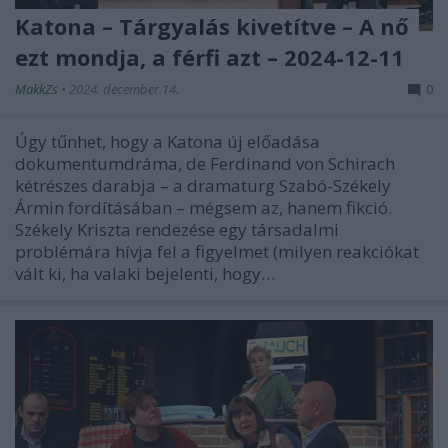
Katona – Tárgyalás kivetítve – A nő
ezt mondja, a férfi azt – 2024-12-11
MakkZs
•
2024. december 14.
0
Úgy tűnhet, hogy a Katona új előadása
dokumentumdráma, de Ferdinand von Schirach
kétrészes darabja – a dramaturg Szabó-Székely
Ármin fordításában – mégsem az, hanem fikció.
Székely Kriszta rendezése egy társadalmi
problémára hívja fel a figyelmet (milyen reakciókat
vált ki, ha valaki bejelenti, hogy…