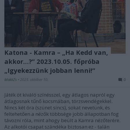
Katona - Kamra – „Ha Kedd van,
akkor…?” 2023.10.05. főpróba
„Igyekezzünk jobban lenni!”
MakkZs
•
2023. október 10.
0
Játék öt kiváló színésszel, egy átlagos napról egy
átlagosnak tűnő kocsmában, törzsvendégekkel.
Nincs két óra (szünet sincs), sokat nevetünk, és
feltehetően a nézők többsége jobb állapotban fog
távozni róla, mint ahogy beült a Kamra nézőterére.
Az alkotói csapat szándéka biztosan ez - talán