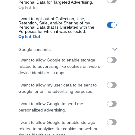
Personal Data for Targeted Advertising.
előadást megnézni – a hiányzó négyet már
Opted In
korábban láttam. Ezek kapcsán írok le néhány
benyomást, várva a ti véleményeiteket is.
I want to opt-out of Collection, Use,
Retention, Sale, and/or Sharing of my
Personal Data that Is Unrelated with the
Purposes for which it was collected.
Opted Out
Google consents
I want to allow Google to enable storage
related to advertising like cookies on web or
device identifiers in apps.
I want to allow my user data to be sent to
Google for online advertising purposes.
I want to allow Google to send me
personalized advertising.
I want to allow Google to enable storage
Évadértékelés 2024-25 - VI.2. Prózai
related to analytics like cookies on web or