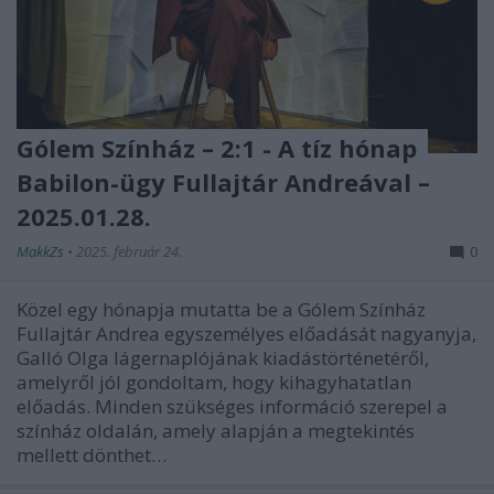
Gólem Színház – 2:1 - A tíz hónap
Babilon-ügy Fullajtár Andreával –
2025.01.28.
MakkZs
•
2025. február 24.
0
Közel egy hónapja mutatta be a Gólem Színház
Fullajtár Andrea egyszemélyes előadását nagyanyja,
Galló Olga lágernaplójának kiadástörténetéről,
amelyről jól gondoltam, hogy kihagyhatatlan
előadás. Minden szükséges információ szerepel a
színház oldalán, amely alapján a megtekintés
mellett dönthet…