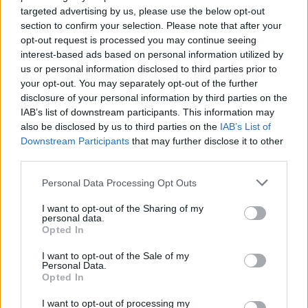
targeted advertising by us, please use the below opt-out
section to confirm your selection. Please note that after your
opt-out request is processed you may continue seeing
interest-based ads based on personal information utilized by
us or personal information disclosed to third parties prior to
your opt-out. You may separately opt-out of the further
disclosure of your personal information by third parties on the
IAB’s list of downstream participants. This information may
also be disclosed by us to third parties on the
IAB’s List of
Downstream Participants
that may further disclose it to other
third parties.
„Apropó, Városmajor!” - Milyen volt a
Please note that this website/app uses one or more Google
Personal Data Processing Opt Outs
Városmajori Szemle (plusz) 2025-ben?
services and may gather and store information including but
2025.08.25-09.07. I. A
not limited to your visit or usage behaviour. You may click to
I want to opt-out of the Sharing of my
personal data.
grant or deny consent to Google and its third-party tags to
stúdióelőadásokról
Opted In
use your data for below specified purposes in below Google
consent section.
MakkZs
•
2025. szeptember 08.
0
I want to opt-out of the Sale of my
Personal Data.
Opted In
Az újabb évad számomra kezdetét vette a 13.
I want to opt-out of processing my
Városmajori Szemlével, amelyen sikerült nyolc