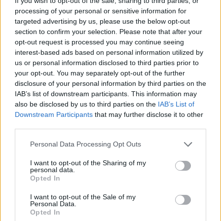
If you wish to opt-out of the sale, sharing to third parties, or
processing of your personal or sensitive information for
targeted advertising by us, please use the below opt-out
section to confirm your selection. Please note that after your
opt-out request is processed you may continue seeing
interest-based ads based on personal information utilized by
us or personal information disclosed to third parties prior to
your opt-out. You may separately opt-out of the further
disclosure of your personal information by third parties on the
IAB’s list of downstream participants. This information may
also be disclosed by us to third parties on the
IAB’s List of
Downstream Participants
that may further disclose it to other
third parties.
Please note that this website/app uses one or more Google
Personal Data Processing Opt Outs
Mit bír el Shakespeare? IV.2. A
services and may gather and store information including but
not limited to your visit or usage behaviour. You may click to
I want to opt-out of the Sharing of my
Lóvátett lovagok nyolcvanadszor (a
personal data.
grant or deny consent to Google and its third-party tags to
Opted In
Pesti Színházban) 10.20. Pesti
use your data for below specified purposes in below Google
consent section.
Színház
I want to opt-out of the Sale of my
Personal Data.
Opted In
MakkZs
•
2024. november 04.
0