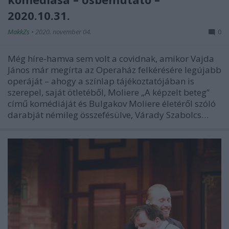
2020.10.31.
MakkZs
•
2020. november 04.
0
Még híre-hamva sem volt a covidnak, amikor Vajda
János már megírta az Operaház felkérésére legújabb
operáját – ahogy a színlap tájékoztatójában is
szerepel, saját ötletéből, Moliere „A képzelt beteg”
című komédiáját és Bulgakov Moliere életéről szóló
darabját némileg összefésülve, Várady Szabolcs…