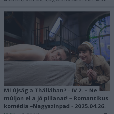
Mi újság a Tháliában? - IV.2. – Ne
múljon el a jó pillanat! – Romantikus
komédia –Nagyszínpad - 2025.04.26.
MakkZs
•
2025. május 01.
0