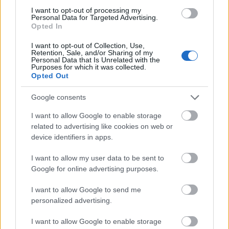
I want to opt-out of processing my
Néhány nappal egy Hamlet után jutottam el a Pesti
Personal Data for Targeted Advertising.
Opted In
Színházba, hogy hét év halogatás után végre
megnézzem a Lóvátett lovagok-at Rudolf Péter
I want to opt-out of Collection, Use,
rendezésében. Hét év rengeteg, a Víg 2017
Retention, Sale, and/or Sharing of my
Personal Data that Is Unrelated with the
szeptember 29-én még bőven Eszenyi-korszakát élte,
Purposes for which it was collected.
megvolt még a TAO-támogatás, egy járvány miatti
Opted Out
színházi szünetnek…
Google consents
I want to allow Google to enable storage
related to advertising like cookies on web or
device identifiers in apps.
I want to allow my user data to be sent to
Google for online advertising purposes.
I want to allow Google to send me
personalized advertising.
I want to allow Google to enable storage