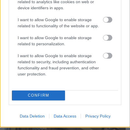
related to analytics like cookies on web or
device identifiers in apps.
I want to allow Google to enable storage
Pesti Színház – „Szép alakok, avagy
related to functionality of the website or app.
egy jó kis születésnap” – Bella Figura
I want to allow Google to enable storage
– 2021.10.22 – Premier
related to personalization.
MakkZs
•
2021. október 23.
0
I want to allow Google to enable storage
related to security, including authentication
Kétféle nézője van a Pesti Színház friss előadásának:
functionality and fraud prevention, and other
akinek van tapasztalata Yasmin Rezával
user protection.
kapcsolatban – például azért, mert látta néhány éve
„Az öldöklés istenét” akár a Vígben, akár az
Átriumban, ahol jelenleg is megy, vagy netán
emlékszik a „Művészetre” (vagy régről a Katonából,
CONFIRM
vagy a Thália…
Data Deletion
Data Access
Privacy Policy