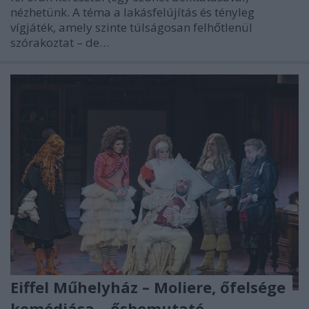
nézhetünk. A téma a lakásfelújítás és tényleg
vígjáték, amely szinte túlságosan felhőtlenül
szórakoztat – de…
Eiffel Műhelyház – Moliere, őfelsége
komédiása – ősbemutató –