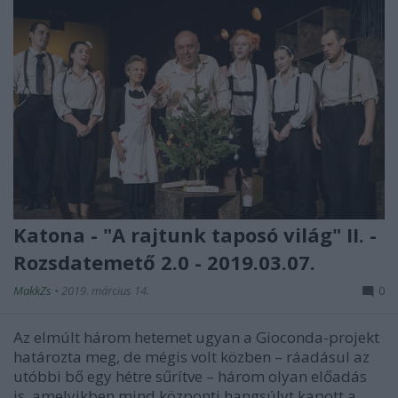
Katona - "A rajtunk taposó világ" II. -
Rozsdatemető 2.0 - 2019.03.07.
MakkZs
•
2019. március 14.
0
Az elmúlt három hetemet ugyan a Gioconda-projekt
határozta meg, de mégis volt közben – ráadásul az
utóbbi bő egy hétre sűrítve – három olyan előadás
is, amelyikben mind központi hangsúlyt kapott a