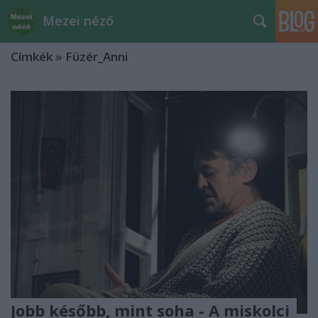
Mezei néző
Címkék
»
Füzér_Anni
Jobb később, mint soha - A miskolci