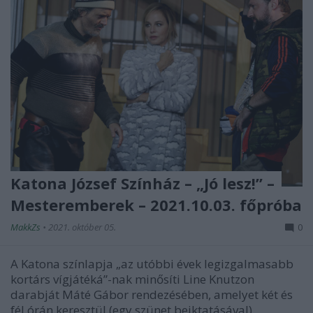
Katona József Színház – „Jó lesz!” –
Mesteremberek – 2021.10.03. főpróba
MakkZs
•
2021. október 05.
0
A Katona színlapja „az utóbbi évek legizgalmasabb
kortárs vígjátéká”-nak minősíti Line Knutzon
darabját Máté Gábor rendezésében, amelyet két és
fél órán keresztül (egy szünet beiktatásával)