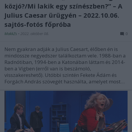
közjó?/Mi lakik egy színészben?” – A
Julius Caesar ürügyén – 2022.10.06.
sajtós-fotós főpróba
MakkZs
•
2022. október 08.
0
Nem gyakran adják a Julius Caesart, élőben én is
mindössze negyedszer találkoztam vele. 1988-ban a
Radnótiban, 1994-ben a Katonában láttam és 2014-
ben a Vígben (erről van is beszámoló,
visszakereshető). Utóbbi szintén Fekete Ádám és
Forgách András szövegét használta, amelyet most…