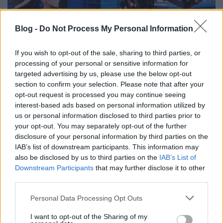
Blog -
Do Not Process My Personal Information
If you wish to opt-out of the sale, sharing to third parties, or
processing of your personal or sensitive information for
targeted advertising by us, please use the below opt-out
Ördögkatlan Eposz - II. - "Apával a
section to confirm your selection. Please note that after your
opt-out request is processed you may continue seeing
szelektívbe" - KARTONPAPA
interest-based ads based on personal information utilized by
(Nézőművészeti Kft) Nagyharsány,
us or personal information disclosed to third parties prior to
your opt-out. You may separately opt-out of the further
tornaterem - 2021.08.03.
disclosure of your personal information by third parties on the
MakkZs
•
2021. augusztus 05.
0
IAB’s list of downstream participants. This information may
also be disclosed by us to third parties on the
IAB’s List of
Downstream Participants
that may further disclose it to other
A Katlan számunkra a karszalagok kiváltása után
third parties.
nem sokkal, a nagyharsányi iskola tornatermében
kezdődött, mégpedig a Tasnádi István által írt és
Please note that this website/app uses one or more Google
Personal Data Processing Opt Outs
rendezett Kartonpapával. Most már több mint egy
services and may gather and store information including but
hét távlatából visszanézve: Jánosnak túl erős kezdés
not limited to your visit or usage behaviour. You may click to
I want to opt-out of the Sharing of my