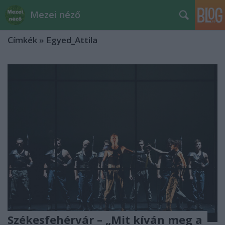
Mezei néző
Címkék
»
Egyed_Attila
Székesfehérvár – „Mit kíván meg a