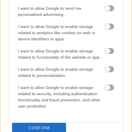
10. 29.
I want to allow Google to send me
MakkZs
•
2020. október 31.
0
personalized advertising.
Több, mint két éve készült erre a napra a
I want to allow Google to enable storage
székesfehérvári színház társulata, és az utolsó
related to analytics like cookies on web or
device identifiers in apps.
percben mégis el kellett, hogy maradjon. Ez
manapság papírforma, de azért minden egyes
I want to allow Google to enable storage
alkalom szörnyű. Az alábbi szöveget a sajtós próba
related to functionality of the website or app.
után készre írtam, hogy majd azonnal kiteszem a
premier után. Miután ma…
I want to allow Google to enable storage
related to personalization.
Jurányi – „Elhatároztam: örülni
I want to allow Google to enable storage
fogok!” – Leonce és Léna -
related to security, including authentication
Székesfehérvári vj. – 2018.01.30.
functionality and fraud prevention, and other
user protection.
MakkZs
•
2018. január 30.
0
Már hetek óta elhatároztam, hogy ki nem hagyom az
CONFIRM
alkalmat, hogy a Szkéné decemberi Leonce és Léna