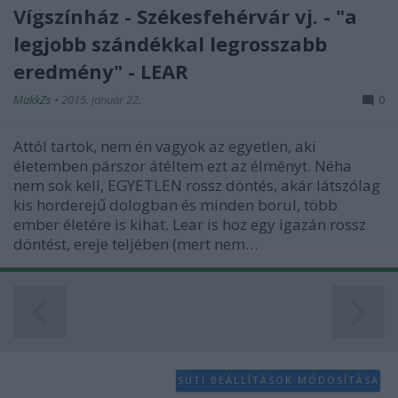
Vígszínház - Székesfehérvár vj. - "a
legjobb szándékkal legrosszabb
eredmény" - LEAR
MakkZs
•
2015. január 22.
0
Attól tartok, nem én vagyok az egyetlen, aki
életemben párszor átéltem ezt az élményt. Néha
nem sok kell, EGYETLEN rossz döntés, akár látszólag
kis horderejű dologban és minden borul, több
ember életére is kihat. Lear is hoz egy igazán rossz
döntést, ereje teljében (mert nem…
SÜTI BEÁLLÍTÁSOK MÓDOSÍTÁSA