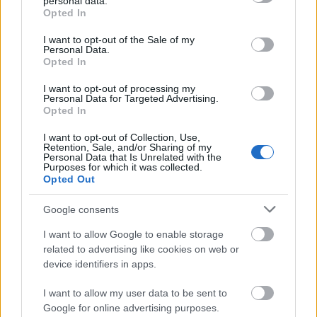
personal data.
volt, de ezt előre nem sejtettem. A remek szereplők…
grant or deny consent to Google and its third-party tags to
Opted In
use your data for below specified purposes in below Google
consent section.
I want to opt-out of the Sale of my
Personal Data.
Opted In
I want to opt-out of processing my
Personal Data for Targeted Advertising.
Opted In
I want to opt-out of Collection, Use,
Retention, Sale, and/or Sharing of my
Personal Data that Is Unrelated with the
Purposes for which it was collected.
Opted Out
Google consents
I want to allow Google to enable storage
related to advertising like cookies on web or
Székesfehérvár – 4 in 1 - Tragédia 2.0
device identifiers in apps.
– tiszteletadás Madáchnak, avagy
I want to allow my user data to be sent to
„édes újrakezdés?” - AJÁNLÓ - 2020.
Google for online advertising purposes.