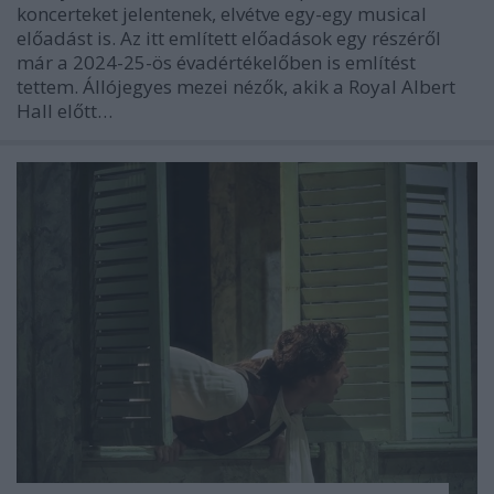
koncerteket jelentenek, elvétve egy-egy musical
előadást is. Az itt említett előadások egy részéről
már a 2024-25-ös évadértékelőben is említést
tettem. Állójegyes mezei nézők, akik a Royal Albert
Hall előtt…