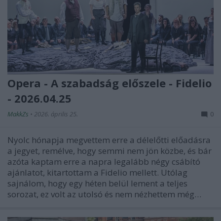
Opera - A szabadság előszele - Fidelio
- 2026.04.25
MakkZs
•
2026. április 25.
0
Nyolc hónapja megvettem erre a délelőtti előadásra
a jegyet, remélve, hogy semmi nem jön közbe, és bár
azóta kaptam erre a napra legalább négy csábító
ajánlatot, kitartottam a Fidelio mellett. Utólag
sajnálom, hogy egy héten belül lement a teljes
sorozat, ez volt az utolsó és nem nézhettem még…