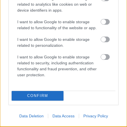
felújítása háromszor a Müpában –
related to analytics like cookies on web or
2025.09.09, 11 és 12
device identifiers in apps.
MakkZs
•
2025. szeptember 16.
0
I want to allow Google to enable storage
related to functionality of the website or app.
Remélem, hogy sikerült a fenti, kellően bonyolult
I want to allow Google to enable storage
címmel elérni, hogy valóban csak azok olvassák el
related to personalization.
ezt a nyomhagyó ajánlót, akiket tényleg érdekel,
milyen benyomásokat keltett bennem a BFZ,
I want to allow Google to enable storage
pontosabban a Fischer Iván Operatársulat Don
related to security, including authentication
Giovanni-ja. Csodával határos módon sikerült
functionality and fraud prevention, and other
mindháromszor…
user protection.
CONFIRM
Data Deletion
Data Access
Privacy Policy