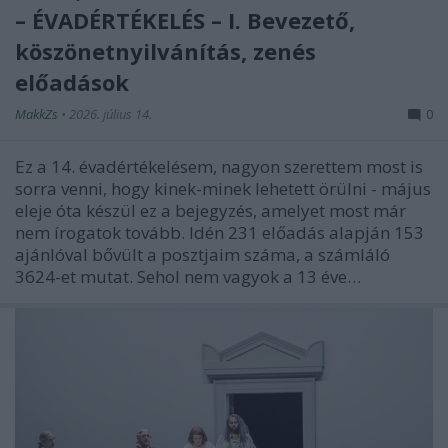
– ÉVADÉRTÉKELÉS – I. Bevezető,
köszönetnyilvánítás, zenés
előadások
MakkZs
•
2026. július 14.
0
Ez a 14. évadértékelésem, nagyon szerettem most is
sorra venni, hogy kinek-minek lehetett örülni - május
eleje óta készül ez a bejegyzés, amelyet most már
nem írogatok tovább. Idén 231 előadás alapján 153
ajánlóval bővült a posztjaim száma, a számláló
3624-et mutat. Sehol nem vagyok a 13 éve…