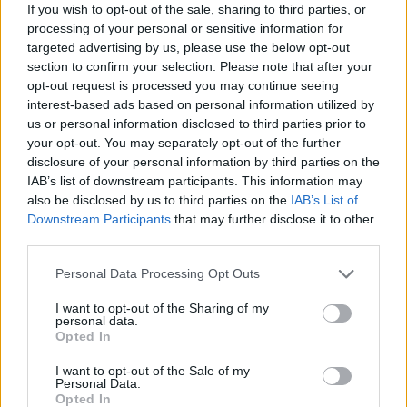
If you wish to opt-out of the sale, sharing to third parties, or
processing of your personal or sensitive information for
targeted advertising by us, please use the below opt-out
section to confirm your selection. Please note that after your
opt-out request is processed you may continue seeing
interest-based ads based on personal information utilized by
us or personal information disclosed to third parties prior to
your opt-out. You may separately opt-out of the further
"Herceg van, fehér ló nincs" -
disclosure of your personal information by third parties on the
Kékszakállú a Magyar Zene Házában,
IAB’s list of downstream participants. This information may
also be disclosed by us to third parties on the
IAB’s List of
kamaraváltozat – 2025.11. 08.
Downstream Participants
that may further disclose it to other
third parties.
MakkZs
•
2025. november 20.
0
Please note that this website/app uses one or more Google
Personal Data Processing Opt Outs
Aki követi ezt a blogot, nem gondolhatta komolyan,
services and may gather and store information including but
hogy kihagyom azt a különleges alkalmat, amikor
not limited to your visit or usage behaviour. You may click to
I want to opt-out of the Sharing of my
personal data.
két énekesem, Cser Krisztián és Mester Viktória
grant or deny consent to Google and its third-party tags to
Opted In
először együtt elénekli a Kékszakállút. Mindkettőjük
use your data for below specified purposes in below Google
pályáját közel húsz éve szorosan követem, ez az
consent section.
I want to opt-out of the Sale of my
Personal Data.
opera meg velem van negyven éve. (Azért néhányan…
Opted In