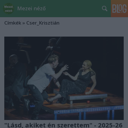
Mezei néző
Címkék
»
Cser_Krisztián
"Lásd, akiket én szerettem" - 2025-26