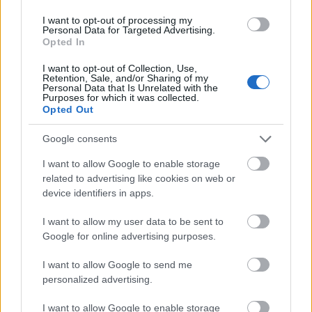
I want to opt-out of processing my
Personal Data for Targeted Advertising.
Opted In
I want to opt-out of Collection, Use,
Retention, Sale, and/or Sharing of my
Personal Data that Is Unrelated with the
Purposes for which it was collected.
Opted Out
Google consents
I want to allow Google to enable storage
related to advertising like cookies on web or
device identifiers in apps.
I want to allow my user data to be sent to
BFZ – Don Giovanni, a „teljes
Google for online advertising purposes.
szabadsággal bíró jelenség",
I want to allow Google to send me
„Leporello caro" és a dress code -
personalized advertising.
Fischer Iván 2017-es rendezésének
I want to allow Google to enable storage