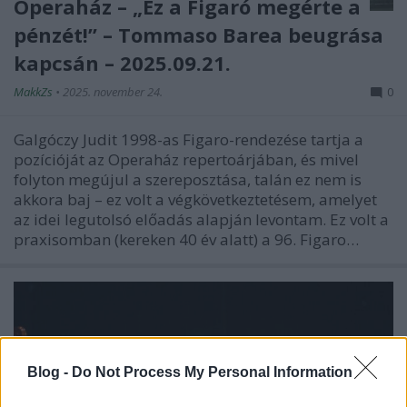
Operaház – „Ez a Figaró megérte a
pénzét!” – Tommaso Barea beugrása
kapcsán – 2025.09.21.
MakkZs
•
2025. november 24.
0
Galgóczy Judit 1998-as Figaro-rendezése tartja a
pozícióját az Operaház repertoárjában, és mivel
folyton megújul a szereposztása, talán ez nem is
akkora baj – ez volt a végkövetkeztetésem, amelyet
az idei legutolsó előadás alapján levontam. Ez volt a
praxisomban (kereken 40 év alatt) a 96. Figaro…
Blog -
Do Not Process My Personal Information