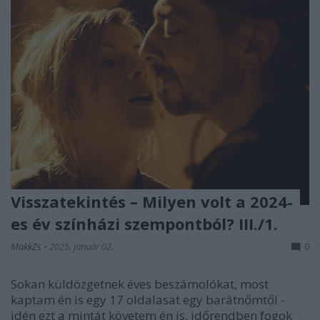
Visszatekintés – Milyen volt a 2024-
es év színházi szempontból? III./1.
MakkZs
•
2025. január 02.
0
Sokan küldözgetnek éves beszámolókat, most
kaptam én is egy 17 oldalasat egy barátnőmtől -
idén ezt a mintát követem én is, időrendben fogok