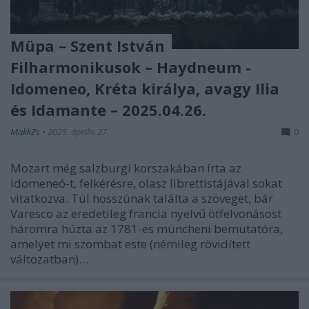
Müpa – Szent István
Filharmonikusok – Haydneum -
Idomeneo, Kréta királya, avagy Ilia
és Idamante – 2025.04.26.
MakkZs
•
2025. április 27.
0
Mozart még salzburgi korszakában írta az
Idomeneó-t, felkérésre, olasz librettistájával sokat
vitatkozva. Túl hosszúnak találta a szöveget, bár
Varesco az eredetileg francia nyelvű ötfelvonásost
háromra húzta az 1781-es müncheni bemutatóra,
amelyet mi szombat este (némileg rövidített
változatban)…