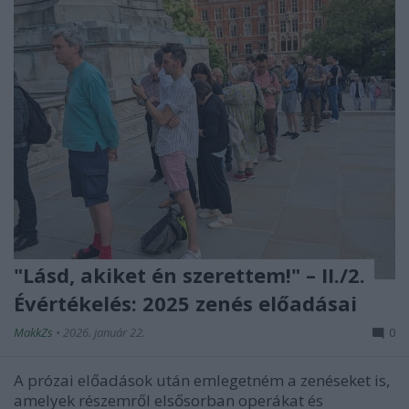
"Lásd, akiket én szerettem!" – II./2.
Évértékelés: 2025 zenés előadásai
MakkZs
•
2026. január 22.
0
A prózai előadások után emlegetném a zenéseket is,
amelyek részemről elsősorban operákat és