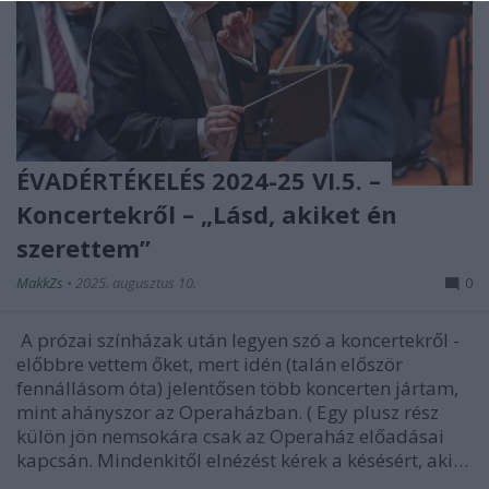
ÉVADÉRTÉKELÉS 2024-25 VI.5. –
Koncertekről – „Lásd, akiket én
szerettem”
MakkZs
•
2025. augusztus 10.
0
A prózai színházak után legyen szó a koncertekről -
előbbre vettem őket, mert idén (talán először
fennállásom óta) jelentősen több koncerten jártam,
mint ahányszor az Operaházban. ( Egy plusz rész
külön jön nemsokára csak az Operaház előadásai
kapcsán. Mindenkitől elnézést kérek a késésért, aki…