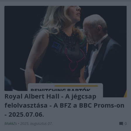
Royal Albert Hall - A jégcsap
felolvasztása - A BFZ a BBC Proms-on
- 2025.07.06.
MakkZs
•
2025. augusztus 07.
0