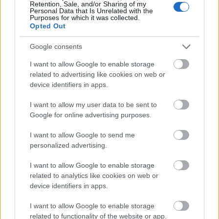
Retention, Sale, and/or Sharing of my
nyolcszor adják egymást követő napokon (Alföldi
Personal Data that Is Unrelated with the
Róberttel és…
Purposes for which it was collected.
Opted Out
Google consents
I want to allow Google to enable storage
related to advertising like cookies on web or
device identifiers in apps.
I want to allow my user data to be sent to
Google for online advertising purposes.
I want to allow Google to send me
personalized advertising.
I want to allow Google to enable storage
related to analytics like cookies on web or
device identifiers in apps.
Centrál – AZ ügynök: Stohl András –
táskák nélkül – 2024.02.23. főpróba
I want to allow Google to enable storage
related to functionality of the website or app.