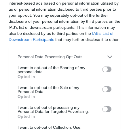
interest-based ads based on personal information utilized by
us or personal information disclosed to third parties prior to
your opt-out. You may separately opt-out of the further
disclosure of your personal information by third parties on the
IAB’s list of downstream participants. This information may
also be disclosed by us to third parties on the
IAB’s List of
Downstream Participants
that may further disclose it to other
third parties.
Please note that this website/app uses one or more Google
Personal Data Processing Opt Outs
Szigliget Várudvar – Centrál Színház
services and may gather and store information including but
– Válságkezelés a la Molnár - A Delila
not limited to your visit or usage behaviour. You may click to
I want to opt-out of the Sharing of my
personal data.
grant or deny consent to Google and its third-party tags to
hatszor - 2024. 07. 30.- 08.04.
Opted In
use your data for below specified purposes in below Google
consent section.
MakkZs
•
2024. augusztus 01.
0
I want to opt-out of the Sale of my
Personal Data.
Opted In
A Centrál Színház idén egy régi és egy egészen új
Molnár-előadását hozta el Szigligetre: a jövő
I want to opt-out of processing my
Personal Data for Targeted Advertising.
évadban (a várható hat bemutató miatt) műsorra
Opted In
nem kerülő, de nagyon népszerű Delilá-t hatszor,
majd az új bemutatót, a Játék a kastélyban-t
I want to opt-out of Collection, Use,