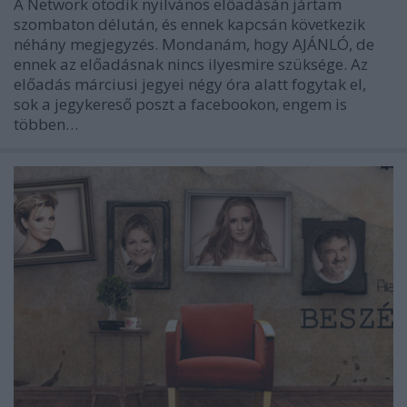
A Network ötödik nyilvános előadásán jártam
szombaton délután, és ennek kapcsán következik
néhány megjegyzés. Mondanám, hogy AJÁNLÓ, de
ennek az előadásnak nincs ilyesmire szüksége. Az
előadás márciusi jegyei négy óra alatt fogytak el,
sok a jegykereső poszt a facebookon, engem is
többen…