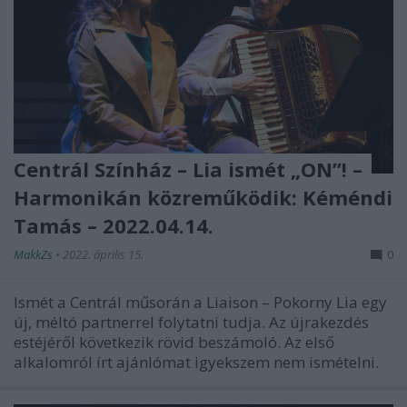
Centrál Színház – Lia ismét „ON”! –
Harmonikán közreműködik: Kéméndi
Tamás – 2022.04.14.
MakkZs
•
2022. április 15.
0
Ismét a Centrál műsorán a Liaison – Pokorny Lia egy
új, méltó partnerrel folytatni tudja. Az újrakezdés
estéjéről következik rövid beszámoló. Az első
alkalomról írt ajánlómat igyekszem nem ismételni.