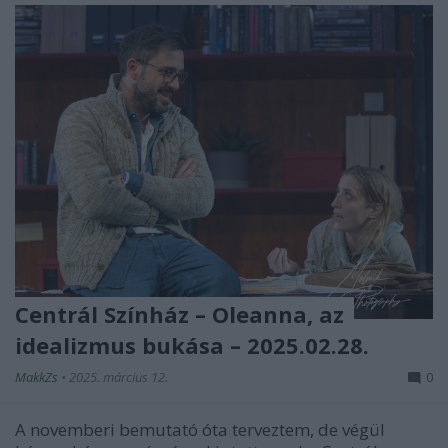
Centrál Színház – Oleanna, az
idealizmus bukása – 2025.02.28.
MakkZs
•
2025. március 12.
0
A novemberi bemutató óta terveztem, de végül