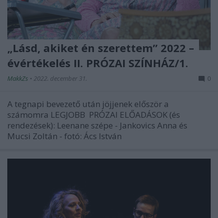
„Lásd, akiket én szerettem” 2022 –
évértékelés II. PRÓZAI SZÍNHÁZ/1.
MakkZs
•
2022. december 31.
0
A tegnapi bevezető után jöjjenek először a
számomra LEGJOBB PRÓZAI ELŐADÁSOK (és
rendezések): Leenane szépe - Jankovics Anna és
Mucsi Zoltán - fotó: Ács István