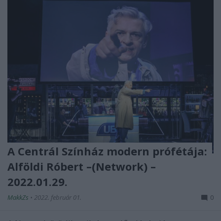
A Centrál Színház modern prófétája:
Alföldi Róbert –(Network) –
2022.01.29.
MakkZs
•
2022. február 01.
0