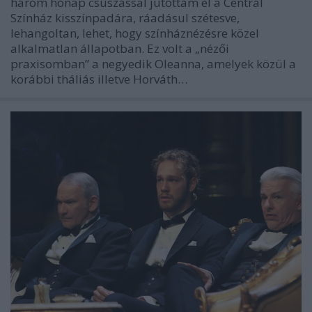
három hónap csúszással jutottam el a Centrál
Színház kisszínpadára, ráadásul szétesve,
lehangoltan, lehet, hogy színháznézésre közel
alkalmatlan állapotban. Ez volt a „nézői
praxisomban” a negyedik Oleanna, amelyek közül a
korábbi tháliás illetve Horváth…