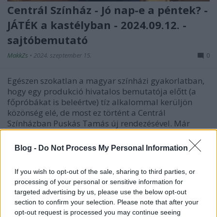
Centrál Színház - Jó nap-e a péntek? -
JÁTÉK a kastélyban - 2024.09.12. -
sajtóbemutató
MakkZs
•
2024. szeptember 15.
0
Egészen szokatlan a magyar színházi gyakorlatban,
hogy egy produkció hivatalos bemutatója előtt (a
főpróbákat is beleértve) tíz alkalommal kerüljön
közönség elé, de most ez történt a Centrál
Színházban Puskás Tamás új rendezésével. Már
beérett előadást láthattunk a csütörtöki
sajtóbemutatón,…
Blog -
Do Not Process My Personal Information
If you wish to opt-out of the sale, sharing to third parties, or
processing of your personal or sensitive information for
targeted advertising by us, please use the below opt-out
section to confirm your selection. Please note that after your
opt-out request is processed you may continue seeing