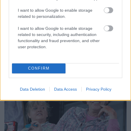
MakkZs
•
2024. február 24.
0
I want to allow Google to enable storage
Alföldi Róbert rendezése visszafogottan minimalista,
related to personalization.
letisztultságával minden bizonnyal feltűnést fog
I want to allow Google to enable storage
kelteni. A szereposztás kommentek nélkül is
related to security, including authentication
meggyőző – nem lesz könnyű rá jegyet venni se
functionality and fraud prevention, and other
mostanában, se később, ott a helye a Centrál Színház
user protection.
műsorán még hosszú éveken át. Megrázó szép
élmény volt…
CONFIRM
Data Deletion
Data Access
Privacy Policy