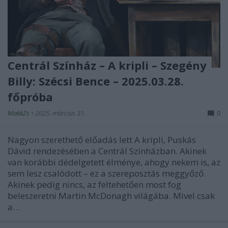
Centrál Színház – A kripli – Szegény
Billy: Szécsi Bence – 2025.03.28.
főpróba
MakkZs
•
2025. március 31.
0
Nagyon szerethető előadás lett A kripli, Puskás
Dávid rendezésében a Centrál Színházban. Akinek
van korábbi dédelgetett élménye, ahogy nekem is, az
sem lesz csalódott – ez a szereposztás meggyőző.
Akinek pedig nincs, az feltehetően most fog
beleszeretni Martin McDonagh világába. Mivel csak
a…