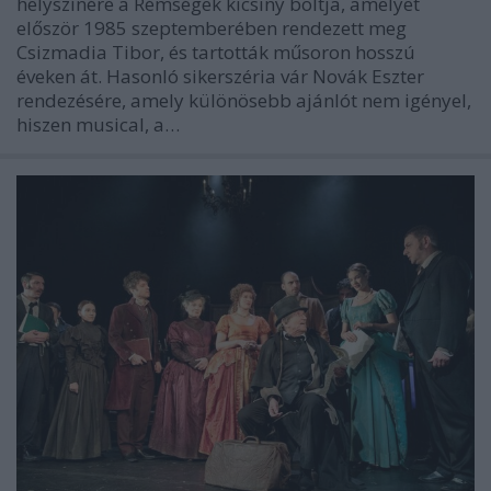
helyszínére a Rémségek kicsiny boltja, amelyet
először 1985 szeptemberében rendezett meg
Csizmadia Tibor, és tartották műsoron hosszú
éveken át. Hasonló sikerszéria vár Novák Eszter
rendezésére, amely különösebb ajánlót nem igényel,
hiszen musical, a…