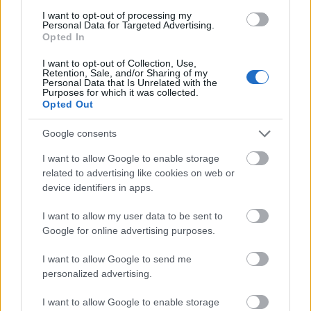
mint egy hét, de még mindig nem zártam le
I want to opt-out of processing my
magamban az…
Personal Data for Targeted Advertising.
Opted In
I want to opt-out of Collection, Use,
Retention, Sale, and/or Sharing of my
Personal Data that Is Unrelated with the
Purposes for which it was collected.
Opted Out
Google consents
I want to allow Google to enable storage
related to advertising like cookies on web or
device identifiers in apps.
I want to allow my user data to be sent to
Google for online advertising purposes.
I want to allow Google to send me
Egerek a zsebben, macskák a tetőn
personalized advertising.
II. Pesti Színház – Macska a forró
I want to allow Google to enable storage