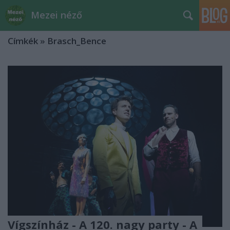
Mezei néző
Címkék
»
Brasch_Bence
Vígszínház - A 120. nagy party - A