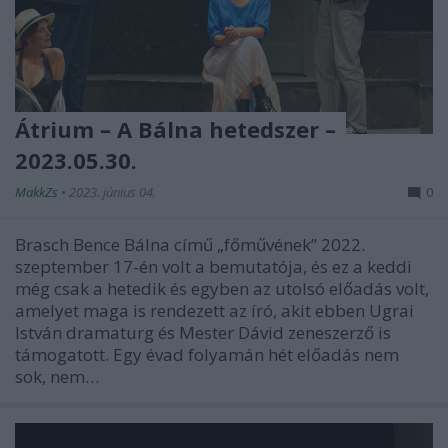
Átrium – A Bálna hetedszer –
2023.05.30.
MakkZs
•
2023. június 04.
0
Brasch Bence Bálna című „főművének” 2022.
szeptember 17-én volt a bemutatója, és ez a keddi
még csak a hetedik és egyben az utolsó előadás volt,
amelyet maga is rendezett az író, akit ebben Ugrai
István dramaturg és Mester Dávid zeneszerző is
támogatott. Egy évad folyamán hét előadás nem
sok, nem…