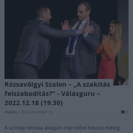
Rózsavölgyi Szalon – „A szakítás
felszabadítás?” - Válásguru –
2022.12.18 (19.30)
MakkZs
•
2022. december 19.
0
A színlap leírása alapján már előre hosszú évekig