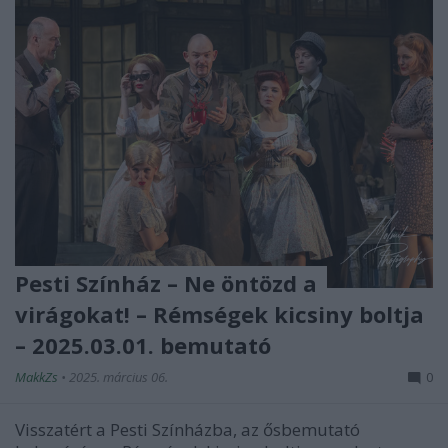
Pesti Színház – Ne öntözd a
virágokat! – Rémségek kicsiny boltja
– 2025.03.01. bemutató
MakkZs
•
2025. március 06.
0
Visszatért a Pesti Színházba, az ősbemutató