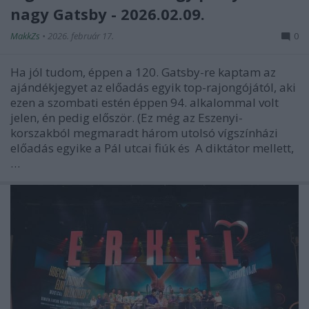
nagy Gatsby - 2026.02.09.
MakkZs
•
2026. február 17.
0
Ha jól tudom, éppen a 120. Gatsby-re kaptam az
ajándékjegyet az előadás egyik top-rajongójától, aki
ezen a szombati estén éppen 94. alkalommal volt
jelen, én pedig először. (Ez még az Eszenyi-
korszakból megmaradt három utolsó vígszínházi
előadás egyike a Pál utcai fiúk és A diktátor mellett,
…