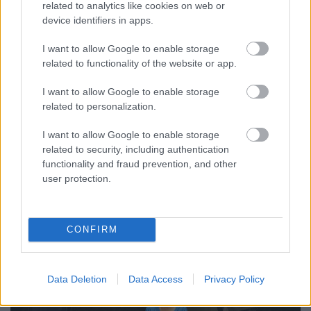
bádogtetőn 2023.12.06.
related to analytics like cookies on web or
device identifiers in apps.
MakkZs
•
2023. december 16.
0
I want to allow Google to enable storage
Nagyon ritkán mentem ennyi kétség között
related to functionality of the website or app.
előadásra: különösen kellemetlen munkanap utáni
fejfájással, zuhogó esőben törött esernyővel. De
I want to allow Google to enable storage
bíztam a színészekben, a darabban és Valló Péter
related to personalization.
rendező neve is jó estét ígért, így reméltem, hogy
I want to allow Google to enable storage
majd kiránt az előadás a gödörből. Ha nem ez
related to security, including authentication
történt volna,…
functionality and fraud prevention, and other
user protection.
CONFIRM
Data Deletion
Data Access
Privacy Policy