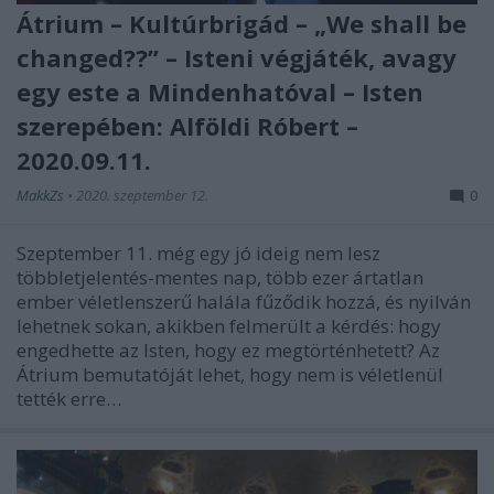
Átrium – Kultúrbrigád – „We shall be
changed??” – Isteni végjáték, avagy
egy este a Mindenhatóval – Isten
szerepében: Alföldi Róbert –
2020.09.11.
MakkZs
•
2020. szeptember 12.
0
Szeptember 11. még egy jó ideig nem lesz
többletjelentés-mentes nap, több ezer ártatlan
ember véletlenszerű halála fűződik hozzá, és nyilván
lehetnek sokan, akikben felmerült a kérdés: hogy
engedhette az Isten, hogy ez megtörténhetett? Az
Átrium bemutatóját lehet, hogy nem is véletlenül
tették erre…