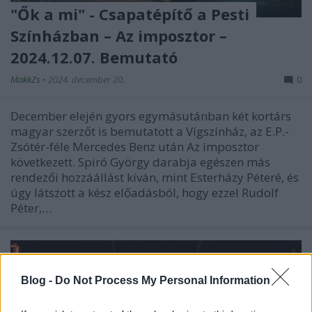
"Ők a mi" - Csapatépítő a Pesti
Színházban – Az imposztor –
2024.12.07. Bemutató
MakkZs
•
2024. december 20.
0
December elején gyors egymásutánban két kortárs
magyar szerzőt is bemutatott a Vígszínház, az E.P.-
Zsótér-féle Mercedes Benz után Az imposztor
következett. Spiró György darabja egészen más
rendezői hozzáállást kíván, mint Esterházy Péteré, és
úgy látszott a kész előadásból, hogy ezzel Rudolf
Péter,…
Blog -
Do Not Process My Personal Information