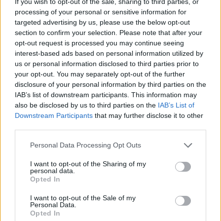
If you wish to opt-out of the sale, sharing to third parties, or
processing of your personal or sensitive information for
targeted advertising by us, please use the below opt-out
section to confirm your selection. Please note that after your
opt-out request is processed you may continue seeing
interest-based ads based on personal information utilized by
us or personal information disclosed to third parties prior to
your opt-out. You may separately opt-out of the further
disclosure of your personal information by third parties on the
IAB’s list of downstream participants. This information may
Pesti Színház – „Ezekből a pasikból
also be disclosed by us to third parties on the
IAB’s List of
kell választanunk” - Krum és a
Downstream Participants
that may further disclose it to other
third parties.
többiek – 2023.12.26.
Please note that this website/app uses one or more Google
Personal Data Processing Opt Outs
MakkZs
•
2024. január 07.
0
services and may gather and store information including but
not limited to your visit or usage behaviour. You may click to
I want to opt-out of the Sharing of my
personal data.
Bár december 26-ra tűzte ki a Pesti Színház, de nem
grant or deny consent to Google and its third-party tags to
Opted In
kimondottan karácsonyi darab a Krum. Felhőtlen
use your data for below specified purposes in below Google
szórakozásnak biztosan nem nevezném Valló Péter
consent section.
I want to opt-out of the Sale of my
rendezését, de érdemes megnézni – nem fog más
Personal Data.
Opted In
előadásokkal összemosódni. Közben elrepült több