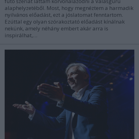
futó szériát láttam körvonalazódni a Válásguru
alaphelyzetéből. Most, hogy megnéztem a harmadik
nyilvános előadást, ezt a jóslatomat fenntartom.
Ezúttal egy olyan szórakoztató előadást kínálnak
nekünk, amely néhány embert akár arra is
inspirálhat,…