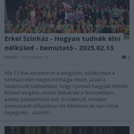
Erkel Színház - Hogyan tudnék élni
nélküled - bemutató - 2025.02.13.
MakkZs
•
2026. február 16.
0
Ma 13 éve kezdtem el a blogírást, elsősorban a
színházi élet megosztottsága miatt, azzal a
határozott szándékkal, hogy nyomot hagyjak Alföldi
Róbert elegáns utolsó félévének a Nemzetiben,
amely példaértékű volt. Ez sikerült, minden
bemutatott előadáson ott lehettem, és van róluk
bejegyzés - azokról…