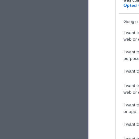
Opted 
Google 
I want t
web or d
I want t
purpose
I want 
I want t
web or d
I want t
or app.
I want t
I want t