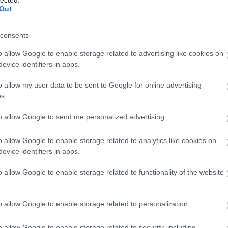
(
149
)
Eszeny
Out
Péter
(
23
)
Far
(
23
)
Fehér Lá
(
26
)
Fekete At
consents
(
28
)
Ficzere 
házassága
(
8
o allow Google to enable storage related to advertising like cookies on
(
38
)
Fischer 
Gabriella
(
35
evice identifiers in apps.
(
21
)
Fröhlich 
(
44
)
Für Anik
o allow my user data to be sent to Google for online advertising
Gálffi László
s.
Geiger Lajos
(
53
)
Grisnik P
to allow Google to send me personalized advertising.
Eszter
(
30
)
Há
Hajduk Károl
(
20
)
Hartai Pe
o allow Google to enable storage related to analytics like cookies on
Hegymegi Má
evice identifiers in apps.
Anna
(
21
)
Her
Hollerung Gá
o allow Google to enable storage related to functionality of the website
Balázs
(
24
)
H
Horváth Csab
Jenny
(
21
)
Il
Péter
(
21
)
Jár
o allow Google to enable storage related to personalization.
Tamás
(
25
)
Ju
Árpád
(
22
)
Ká
o allow Google to enable storage related to security, including