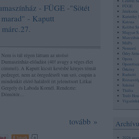
Centrál S
Dumaszínház - FÜGE -"Sötét
FÜGE
Játékszín
s marad" - Kaputt
Karinthy 
Katona
. márc.27.
Kolibri S
Magyar S
Marczibá
MüPa
Nemzeti
Ódry Szí
Nem is túl régen láttam az utolsó
Opera
Dumaszínház-előadást (40! avagy a véges élet
Operettsz
címmel). A Kaputt kicsit kevésbé kényes témát
Örkény
pedzeget, nem az öregedésről van szó, csupán a
Radnóti
Rózsavöl
mindenkit elérő halálról írt jelenetsort Litkai
Szkéné
Gergely és Laboda Kornél. Rendezte:
Thália
Dömötör…
Trafó Hou
Vígszính
tovább »
Archív
2026 aug
Tetszik
0