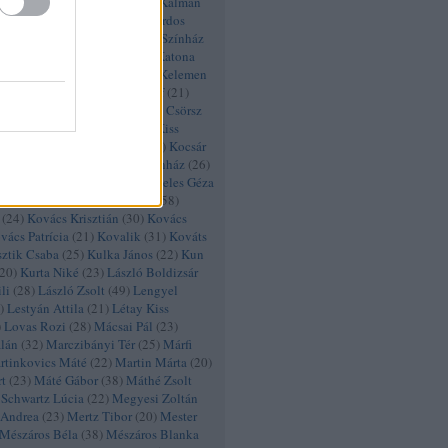
hály
(
46
)
Kálmán Eszter
(
53
)
Kálmán
nay Zsófia
(
62
)
Kamra
(
42
)
Kardos
arinthy Márton
(
22
)
Karinthy Színház
Enikő
(
22
)
Kaszás Gergő
(
23
)
Katona
László
(
39
)
Kékszakállú
(
73
)
Kelemen
erekes Éva
(
31
)
Kerekes József
(
21
)
más
(
39
)
Keszei Bori
(
48
)
Khell Csörsz
tila
(
20
)
Kissjudit Anna
(
20
)
Kiss
iss Péter
(
20
)
Kiss Tivadar
(
26
)
Kocsár
ocsis Gergely
(
43
)
Kolibri Színház
(
26
)
a
(
71
)
Komlósi Ildikó
(
46
)
Köteles Géza
zi István
(
24
)
Kovács István
(
58
)
(
24
)
Kovács Krisztián
(
30
)
Kovács
vács Patrícia
(
21
)
Kovalik
(
31
)
Kováts
sztik Csaba
(
25
)
Kulka János
(
22
)
Kun
20
)
Kurta Niké
(
23
)
László Boldizsár
li
(
28
)
László Zsolt
(
49
)
Lengyel
)
Lestyán Attila
(
21
)
Létay Kiss
)
Lovas Rozi
(
28
)
Mácsai Pál
(
23
)
lán
(
32
)
Marczibányi Tér
(
25
)
Márfi
rtinkovics Máté
(
22
)
Martin Márta
(
20
)
t
(
23
)
Máté Gábor
(
38
)
Máthé Zsolt
Schwartz Lúcia
(
22
)
Megyesi Zoltán
 Andrea
(
23
)
Mertz Tibor
(
20
)
Mester
Mészáros Béla
(
38
)
Mészáros Blanka