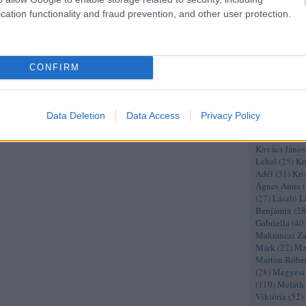
Kálmándy Mi
Péter
(
43
)
Kál
cation functionality and fraud prevention, and other user protection.
Róbert
(
26
)
K
(
48
)
Kárpáti 
(
137
)
Katona 
Zoltán
(
20
)
K
CONFIRM
Keresztes Ta
(
20
)
Király At
András
(
48
)
K
Balázs
(
26
)
K
Data Deletion
Data Access
Privacy Policy
Kolonits Klár
(
24
)
Kovácshá
Kovács János
Lehel
(
25
)
Ko
Adél
(
31
)
Kri
Ágnes Anna
(
(
27
)
László Li
Benjámin
(
28
Gabriella
(
40
Makranczi Za
Márk
(
22
)
Ma
Marton Róber
(
28
)
Megyesi 
(
110
)
Meláth
Viktória
(
52
)