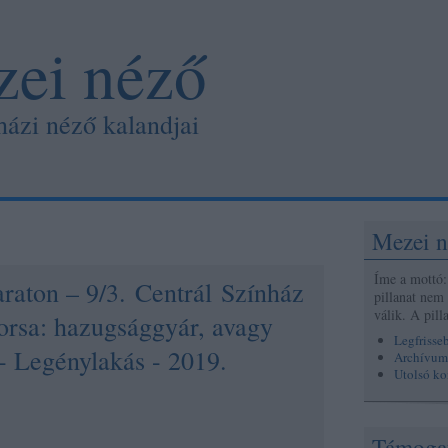
ei néző
házi néző kalandjai
Mezei n
Íme a mottó: 
raton – 9/3. Centrál Színház
pillanat nem
válik. A pil
sorsa: hazugsággyár, avagy
Legfrisse
 - Legénylakás - 2019.
Archívum
Utolsó k
Támoga