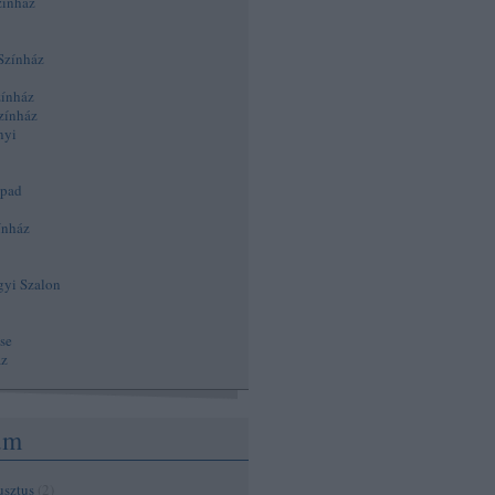
zínház
Színház
zínház
zínház
nyi
npad
ínház
gyi Szalon
se
áz
um
usztus
(
2
)