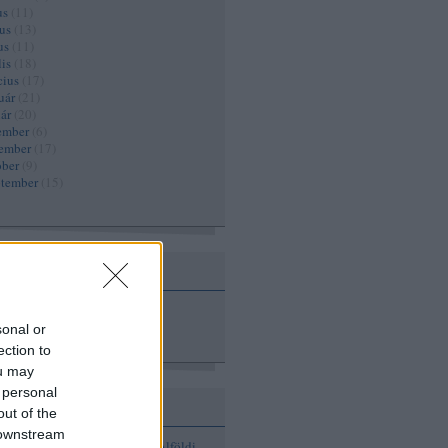
us
(
11
)
us
(
13
)
us
(
11
)
lis
(
18
)
cius
(
17
)
uár
(
21
)
ár
(
20
)
ember
(
6
)
ember
(
17
)
óber
(
9
)
ptember
(
15
)
sonal or
ection to
ou may
 personal
out of the
 downstream
zél András
(
25
)
Ajánló
(
855
)
Alföldi