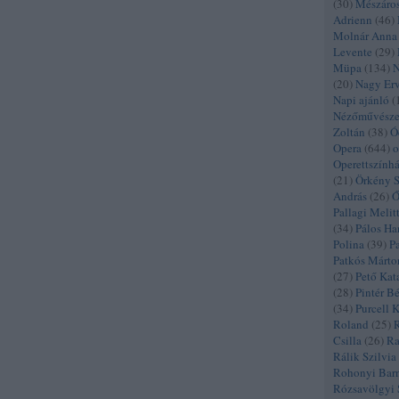
(
30
)
Mészáro
Adrienn
(
46
)
Molnár Anna
Levente
(
29
)
Müpa
(
134
)
N
(
20
)
Nagy Er
Napi ajánló
(
Nézőművészet
Zoltán
(
38
)
Ó
Opera
(
644
)
o
Operettszính
(
21
)
Örkény 
András
(
26
)
Ő
Pallagi Melit
(
34
)
Pálos Ha
Polina
(
39
)
P
Patkós Márto
(
27
)
Pető Kat
(
28
)
Pintér B
(
34
)
Purcell 
Roland
(
25
)
R
Csilla
(
26
)
Ra
Rálik Szilvia
Rohonyi Bar
Rózsavölgyi 