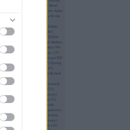
i Enikő
(
20
)
Évadértékelés
(
52
)
Fábián
kasréti Mária
(
43
)
Fehér Balázs Benő
szló
(
21
)
Fekete Ádám
(
21
)
Fekete Anna
tila
(
46
)
Fekete Ernő
(
29
)
Ficza István
Béla
(
26
)
Figaro 2.0
(
57
)
Figaro
9
)
Figeczky Bence
(
21
)
Fischer Ádám
Iván
(
26
)
Fodor Beatrix
(
66
)
Fodor
)
Fodor Tamás
(
33
)
Friedenthal Zoltán
Kristóf
(
22
)
FÜGE
(
44
)
Fullajtár Andrea
ó
(
22
)
Füzér Anni
(
22
)
Gábor Géza
(
90
)
(
27
)
Gál Erika
(
55
)
Gazsó György
(
25
)
(
46
)
Gergye Krisztián
(
21
)
Göttinger Pál
etra
(
20
)
Gyabronka József
(
27
)
Gyulay
betler András
(
98
)
Haja Zsolt
(
45
)
y
(
25
)
Halász Péter
(
21
)
Hamvai Kornél
tra
(
26
)
Hegedűs D. Géza
(
32
)
té
(
21
)
Heiter Melinda
(
30
)
Herczenik
nádi Judit
(
22
)
Hevesi László
(
22
)
bor
(
30
)
Honti György
(
22
)
Horesnyi
orkay Barnabás
(
20
)
Horti Lilla
(
22
)
a
(
33
)
Horváth István
(
45
)
Horváth
yés Róbert
(
25
)
Izsák Lili
(
29
)
Jankovics
ó Zsuzsa
(
25
)
Jordán Adél
(
27
)
Jordán
rányi
(
101
)
k2 színház
(
27
)
Kákonyi
ldi Kiss András
(
26
)
Kálid Artúr
(
30
)