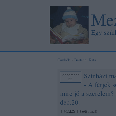
Mez
Egy szín
Címkék
»
Bartsch_Kata
Színházi ma
december
22.
- A férjek 
mire jó a szerelem?
dec.20.
|
MakkZs
|
Szólj hozzá!