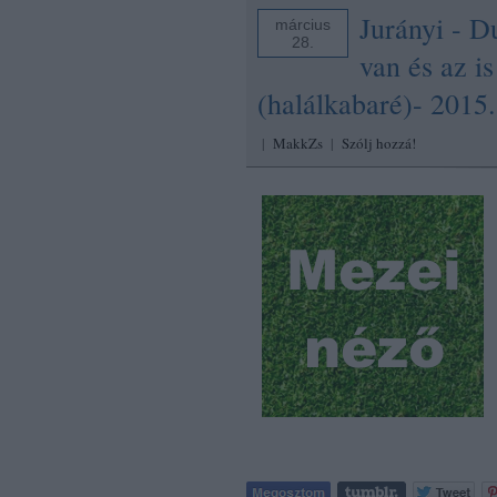
Jurányi - 
március
28.
van és az i
(halálkabaré)- 2015
|
MakkZs
|
Szólj hozzá!