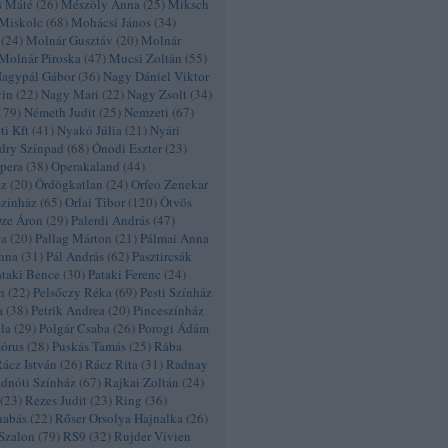
s Máté
(
26
)
Mészöly Anna
(
25
)
Miksch
Miskolc
(
68
)
Mohácsi János
(
34
)
(
24
)
Molnár Gusztáv
(
20
)
Molnár
Molnár Piroska
(
47
)
Mucsi Zoltán
(
55
)
agypál Gábor
(
36
)
Nagy Dániel Viktor
vin
(
22
)
Nagy Mari
(
22
)
Nagy Zsolt
(
34
)
179
)
Németh Judit
(
25
)
Nemzeti
(
67
)
i Kft
(
41
)
Nyakó Júlia
(
21
)
Nyári
dry Színpad
(
68
)
Ónodi Eszter
(
23
)
pera
(
38
)
Operakaland
(
44
)
áz
(
20
)
Ördögkatlan
(
24
)
Orfeo Zenekar
Színház
(
65
)
Orlai Tibor
(
120
)
Ötvös
ze Áron
(
29
)
Palerdi András
(
47
)
ta
(
20
)
Pallag Márton
(
21
)
Pálmai Anna
nna
(
31
)
Pál András
(
62
)
Pasztircsák
ataki Bence
(
30
)
Pataki Ferenc
(
24
)
n
(
22
)
Pelsőczy Réka
(
69
)
Pesti Színház
a
(
38
)
Petrik Andrea
(
20
)
Pinceszínház
éla
(
29
)
Polgár Csaba
(
26
)
Porogi Ádám
Kórus
(
28
)
Puskás Tamás
(
25
)
Rába
ácz István
(
26
)
Rácz Rita
(
31
)
Radnay
dnóti Színház
(
67
)
Rajkai Zoltán
(
24
)
(
23
)
Rezes Judit
(
23
)
Ring
(
36
)
nabás
(
22
)
Rőser Orsolya Hajnalka
(
26
)
Szalon
(
79
)
RS9
(
32
)
Rujder Vivien