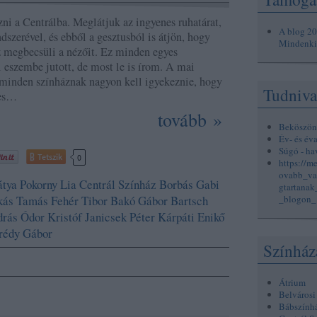
ni a Centrálba. Meglátjuk az ingyenes ruhatárat,
A blog 2
ndszerével, és ebből a gesztusból is átjön, hogy
Mindenkin
z megbecsüli a nézőit. Ez minden egyes
eszembe jutott, de most le is írom. A mai
minden színháznak nagyon kell igyekeznie, hogy
Tudniva
pes…
tovább »
Beköszön
Év- és év
Súgó - ha
Tetszik
0
https://m
ovabb_va
tya
Pokorny Lia
Centrál Színház
Borbás Gabi
gtartana
kás Tamás
Fehér Tibor
Bakó Gábor
Bartsch
_blogon_
drás
Ódor Kristóf
Janicsek Péter
Kárpáti Enikő
rédy Gábor
Színház
Átrium
Belvárosi
Bábszính