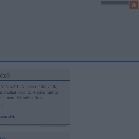
éző
Válassz! 1. A jelen múlttá válik, a
 maradhat örök. 2. A jelen múlttá
lanat nem! Maradhat örök.
bb
ommentek
tás