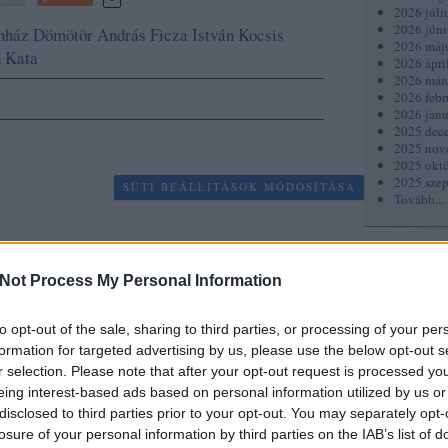
2026 júli
2026 júni
nház
Dömötör András
Ficza István
Kocsis
2026 máj
h Kata
2026 ápri
2026 már
2026 febr
2026 janu
2025 dec
2025 nov
2025 okt
2025 sze
SÜTI BEÁLLÍTÁSOK MÓDOSÍTÁSA
Tovább
...
Keresés
Not Process My Personal Information
to opt-out of the sale, sharing to third parties, or processing of your per
formation for targeted advertising by us, please use the below opt-out s
r selection. Please note that after your opt-out request is processed y
eing interest-based ads based on personal information utilized by us or
Címkék
disclosed to third parties prior to your opt-out. You may separately opt-
losure of your personal information by third parties on the IAB’s list of
6Szín
(
88
)
Ac