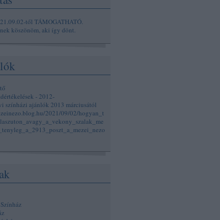
021.09.02-től TÁMOGATHATÓ.
ek köszönöm, aki így dönt.
lók
tő
adértékelések - 2012-
vi színházi ajánlók 2013 márciusától
ezeinezo.blog.hu/2021/09/02/hogyan_t
laszuton_avagy_a_vekony_szalak_me
k_tenyleg_a_2913_poszt_a_mezei_nezo
ak
 Színház
áz