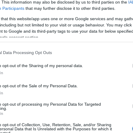
. This information may also be disclosed by us to third parties on the
IA
(
106
)
Almási-
Participants
that may further disclose it to other third parties.
Anyegin
(
20
)
Kultúrtér
(
23
)
 that this website/app uses one or more Google services and may gath
Bakonyi Marc
including but not limited to your visit or usage behaviour. You may click 
Andrea
(
23
)
B
 to Google and its third-party tags to use your data for below specifi
Bálint Andrá
Barna
(
27
)
Bá
ogle consent section.
Emőke
(
25
)
B
Színház
(
58
)
l Data Processing Opt Outs
Bezerédi Zol
Bodor Johan
Alexandra
(
2
o opt-out of the Sharing of my personal data.
(
25
)
Bretz Gá
In
Budafoki Doh
Budaörs
(
34
)
(
26
)
Christia
o opt-out of the Sale of my Personal Data.
Antal
(
50
)
Cs
In
Krisztián
(
29
Cziegler Balá
to opt-out of processing my Personal Data for Targeted
Csaba
(
24
)
Di
ing.
Domokos Zso
In
Giovanni
(
28
Ember Márk
(
o opt-out of Collection, Use, Retention, Sale, and/or Sharing
(
28
)
Epres Att
ersonal Data that Is Unrelated with the Purposes for which it
lected.