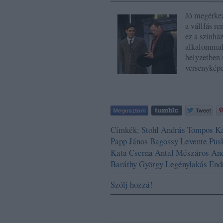
Jó megérkez
a vállfás re
ez a színhá
alkalommal 
helyzetben 
versenyké
Címkék:
Stohl András
Tompos Ká
Papp János
Bagossy Levente
Pus
Kata
Cserna Antal
Mészáros An
Baráthy György
Legénylakás
End
Szólj hozzá!