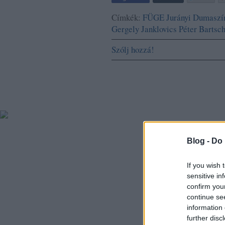
Címkék:
FÜGE
Jurányi
Dumaszí
Gergely
Janklovics Péter
Bartsc
Szólj hozzá!
Blog -
Do 
If you wish 
sensitive in
confirm you
continue se
information 
further disc