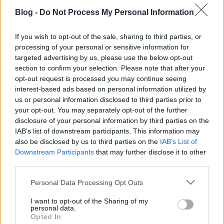
varázslat?” – Takács Kati A vágy
Blog -
Do Not Process My Personal Information
villamosán – 2024.04.03.
If you wish to opt-out of the sale, sharing to third parties, or
MakkZs
•
2024. április 04.
0
processing of your personal or sensitive information for
targeted advertising by us, please use the below opt-out
Egy percig nem volt kétséges, hogy számomra
section to confirm your selection. Please note that after your
kihagyhatatlan ez a produkció, bár mindenféle
opt-out request is processed you may continue seeing
szövődmények miatt végül a tegnapi, nyolcadik
interest-based ads based on personal information utilized by
alkalomra jutottam csak el. A vágy villamosá-t
us or personal information disclosed to third parties prior to
nemcsak azoknak ajánlom, akik Tenessee Williams
your opt-out. You may separately opt-out of the further
disclosure of your personal information by third parties on the
darabjait szeretik, vagy a címszerepet játszó Takács
IAB’s list of downstream participants. This information may
Katira…
also be disclosed by us to third parties on the
IAB’s List of
Downstream Participants
that may further disclose it to other
third parties.
Please note that this website/app uses one or more Google
Personal Data Processing Opt Outs
services and may gather and store information including but
not limited to your visit or usage behaviour. You may click to
I want to opt-out of the Sharing of my
personal data.
grant or deny consent to Google and its third-party tags to
Opted In
use your data for below specified purposes in below Google