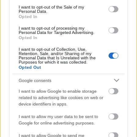
consent section.
I want to opt-out of the Sale of my
Personal Data.
Opted In
I want to opt-out of processing my
Personal Data for Targeted Advertising.
Opted In
Rózsavölgyi Szalon – „Ki a
I want to opt-out of Collection, Use,
Retention, Sale, and/or Sharing of my
komfortzónából?” – A kulisszák
Personal Data that Is Unrelated with the
Purposes for which it was collected.
mögött – 2018.04.29.
Opted Out
MakkZs
•
2018. május 01.
0
Google consents
I want to allow Google to enable storage
Ajánló blogot írok, tehát igyekszem az összes
related to advertising like cookies on web or
általam kiválasztott előadás előnyös oldalát
device identifiers in apps.
meglátni, az értékeit nézni. Április hónapban 28
alkalommal voltam színházban – a saját átlagomnál
I want to allow my user data to be sent to
messze többször – és nem egyszer erősen kilengett a
Google for online advertising purposes.
mérleg nyelve, és sok előadásnál még ugyanahhoz
a…
I want to allow Google to send me