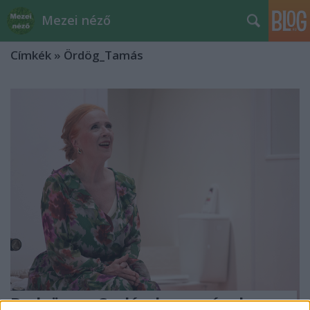
Mezei néző
Címkék
»
Ördög_Tamás
Budaörs – „Csalás, hazugságok vagy