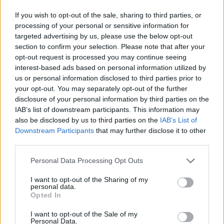
Eltekintve a darab fő témájától, már önmagában azt
is jó látni, hogy valaki ilyen sokféle tehetséggel
If you wish to opt-out of the sale, sharing to third parties, or
rendelkezik (szinte már szuperman kategória),
processing of your personal or sensitive information for
ráadásul Medveczky Balázs ezt képes egy önmagán
targeted advertising by us, please use the below opt-out
messze túlmutató előadás szolgálatába állítani.
section to confirm your selection. Please note that after your
Szórakoztat, de nem öncélúan.
opt-out request is processed you may continue seeing
interest-based ads based on personal information utilized by
us or personal information disclosed to third parties prior to
your opt-out. You may separately opt-out of the further
disclosure of your personal information by third parties on the
IAB’s list of downstream participants. This information may
also be disclosed by us to third parties on the
IAB’s List of
Downstream Participants
that may further disclose it to other
third parties.
Please note that this website/app uses one or more Google
Personal Data Processing Opt Outs
services and may gather and store information including but
not limited to your visit or usage behaviour. You may click to
I want to opt-out of the Sharing of my
personal data.
grant or deny consent to Google and its third-party tags to
Opted In
use your data for below specified purposes in below Google
consent section.
I want to opt-out of the Sale of my
Personal Data.