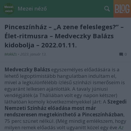
Mezei néző
Pinceszínház – „A zene felesleges?” –
Élet-ritmusra – Medveczky Balázs
kidobolja – 2022.01.11.
MakkZs
•
2023. január 13.
0
Medveczky Balázs
egyszemélyes előadására is a
lehető legoptimistább hangulatban indultam el,
mivel a legkülönfélébb ízlésű színházi ismerőseim is
egyaránt lelkesen ajánlották. A tavaly júniusi
vendégjáték (a Tháliában volt egy napon kétszer)
láthatóan komoly következményekkel járt: A
Szegedi
Nemzeti Színház előadása most már
rendszeresen megtekinthető a Pinceszínházban
,
75 perc szünet nélkül. (Még mindig emlékszem, hogy
milyen remek előadás volt ugyanitt közel egy éve
Az