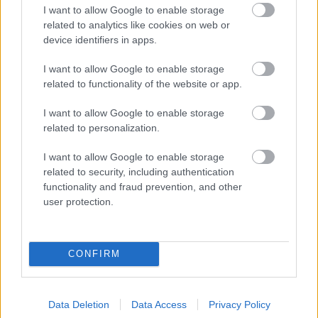
I want to allow Google to enable storage
related to analytics like cookies on web or
device identifiers in apps.
I want to allow Google to enable storage
related to functionality of the website or app.
I want to allow Google to enable storage
Ez az előadás is úgy van felépítve, hogy ennek a
related to personalization.
fiúnak drukkoljunk végig, hogy azt csinálhassa, amit
szenvedélyesen szeret. Ez lenne jó mindenkinek,
I want to allow Google to enable storage
azoknak is, akik képesek magukat az igazodásra
related to security, including authentication
rávenni – egy (lehetőleg nem romboló) szenvedély,
functionality and fraud prevention, and other
amit meg tudnak élni.
user protection.
Az előadás kapcsán el lehet akár a zene erején is
gondolkodni, mennyire szerves része az életünknek,
CONFIRM
mekkora szerepe van abban, hogy a nehezebb
napokat átvészeljük, és milyen hatása lehet annak,
ha valakit, akinek a zene az élete alappillére,
megfosztanak tőle.
Data Deletion
Data Access
Privacy Policy