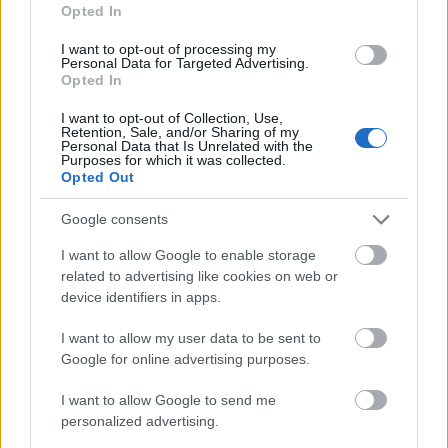
Opted In
A történet egy autista fiúról szól, ami azért jó hír,
mert láthatóan ez a téma kezd előtérbe kerülni – két
I want to opt-out of processing my
hete láttam Budaörsön egy másik előadást (
A kutya
Personal Data for Targeted Advertising.
különös esete az éjszakában
– évekkel ezelőtt a
Centrál
Opted In
is játszotta
), amelyiknek hasonlóan nehezen tud
I want to opt-out of Collection, Use,
alkalmazkodni a hőse a környezetéhez.
Retention, Sale, and/or Sharing of my
Personal Data that Is Unrelated with the
Purposes for which it was collected.
Akármelyiket is nézi meg valaki, feltétlenül jobban
Opted Out
megértheti azokat, akik semmilyen skatulyába nem
férnek bele, szemet szúrnak a viselkedésükkel.
Google consents
(Mindkét előadásban mellékesen az is kiderül, hogy
a „normálisakkal” sincs minden rendben, ők sem
I want to allow Google to enable storage
képesek jól alakítani az életüket.)
related to advertising like cookies on web or
device identifiers in apps.
I want to allow my user data to be sent to
Google for online advertising purposes.
I want to allow Google to send me
personalized advertising.