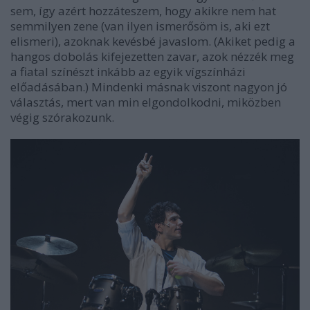
sem, így azért hozzáteszem, hogy akikre nem hat
semmilyen zene (van ilyen ismerősöm is, aki ezt
elismeri), azoknak kevésbé javaslom. (Akiket pedig a
hangos dobolás kifejezetten zavar, azok nézzék meg
a fiatal színészt inkább az egyik vígszínházi
előadásában.) Mindenki másnak viszont nagyon jó
választás, mert van min elgondolkodni, miközben
végig szórakozunk.