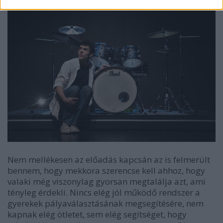
Nem mellékesen az előadás kapcsán az is felmerült
bennem, hogy mekkora szerencse kell ahhoz, hogy
valaki még viszonylag gyorsan megtalálja azt, ami
tényleg érdekli. Nincs elég jól működő rendszer a
gyerekek pályaválasztásának megsegítésére, nem
kapnak elég ötletet, sem elég segítséget, hogy