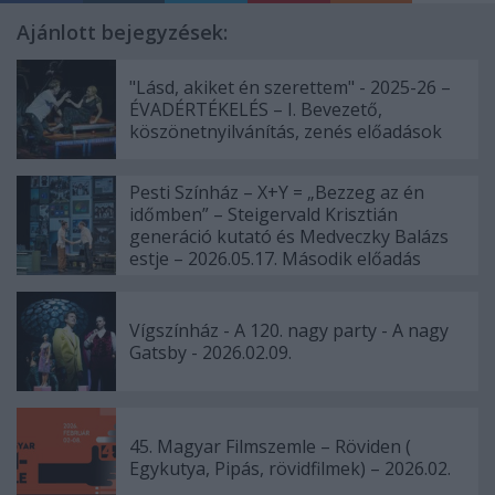
Ajánlott bejegyzések:
"Lásd, akiket én szerettem" - 2025-26 –
ÉVADÉRTÉKELÉS – I. Bevezető,
köszönetnyilvánítás, zenés előadások
Pesti Színház – X+Y = „Bezzeg az én
időmben” – Steigervald Krisztián
generáció kutató és Medveczky Balázs
estje – 2026.05.17. Második előadás
Vígszínház - A 120. nagy party - A nagy
Gatsby - 2026.02.09.
45. Magyar Filmszemle – Röviden (
Egykutya, Pipás, rövidfilmek) – 2026.02.