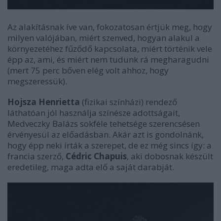
Az alakításnak íve van, fokozatosan értjük meg, hogy
milyen valójában, miért szenved, hogyan alakul a
környezetéhez fűződő kapcsolata, miért történik vele
épp az, ami, és miért nem tudunk rá megharagudni
(mert 75 perc bőven elég volt ahhoz, hogy
megszeressük).
Hojsza Henrietta
(fizikai színházi) rendező
láthatóan jól használja színésze adottságait,
Medveczky Balázs sokféle tehetsége szerencsésen
érvényesül az előadásban. Akár azt is gondolnánk,
hogy épp neki írták a szerepet, de ez még sincs így: a
francia szerző,
Cédric Chapuis
, aki dobosnak készült
eredetileg, maga adta elő a saját darabját.