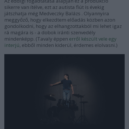
Az eddigi fogadtatása alapján ez a produkció
sikerre van ítélve, ezt az autista fiút is évekig
játszhatja még Medveczky Balázs . Olyannyira
meggyőző, hogy elkezdtem előadás közben azon
gondolkodni, hogy az elhangzottakból mi lehet igaz
rá magára is - a dobok iránti szenvedély
mindenképp. (Tavaly éppen
erről készült vele egy
interjú
, ebből minden kiderül, érdemes elolvasni.)