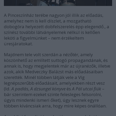
A Pinceszínház terébe nagyon jól illik az előadás,
amelyhez nem is kell díszlet, a mozgatható
dobogóra helyezett dobfelszerelés épp elegendő., a
színész további látványelemek nélkül is kellően
leköti a figyelmünket – nem érzékeltem
üresjáratokat.
Majdnem tele volt szerdán a nézőtér, amely
köszönhető az említett suttogó propagandának, és
annak is, hogy megjelentek már az újranézők, illetve
azok, akik Medveczky Balázst más előadásaiban
szerették. Minél többen látják vele a Víg
legnépszerűbb előadásait, amelyekben részt vesz
(ld.
A padlás
,
A dzsungel könyve
és
A Pál utcai fiúk
–
bár szerintem ezeket szinte felesleges felsorolni,
úgyis mindenki ismeri őket), úgy lesznek egyre
többen kíváncsiak arra, hogy mire képes önállóan.