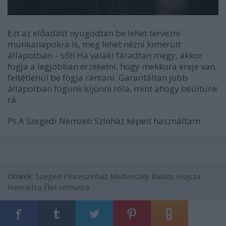
Ezt az előadást nyugodtan be lehet tervezni
munkanapokra is, meg lehet nézni kimerült
állapotban – sőt! Ha valaki fáradtan megy, akkor
fogja a legjobban érzékelni, hogy mekkora ereje van,
feltétlenül be fogja rántani. Garantáltan jobb
állapotban fogunk kijönni róla, mint ahogy beültünk
rá.
Ps.A Szegedi Nemzeti Színház képeit használtam
Címkék:
Szeged
Pinceszínház
Medveczky Balázs
Hojsza
Henrietta
Élet-ritmusra