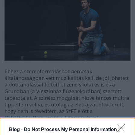
Ehhez a szerepformáláshoz nemcsak
általánosságban vett muzikalitás kell, de jól jöhetett
a dobtanulással töltött öt zeneiskolai év is és a
Grundban (a Vígszínház fiúzenekarában) szerzett
tapasztalat. A színész mozgását nézve táncos múltra
tippeltem volna, és utólag az életrajzából kiderült,
hogy nem is tévedtem, az SzFE előtt a
Balettintézetben, majd a Táncművészeti
Szakközépiskolában tanult.
Blog -
Do Not Process My Personal Information