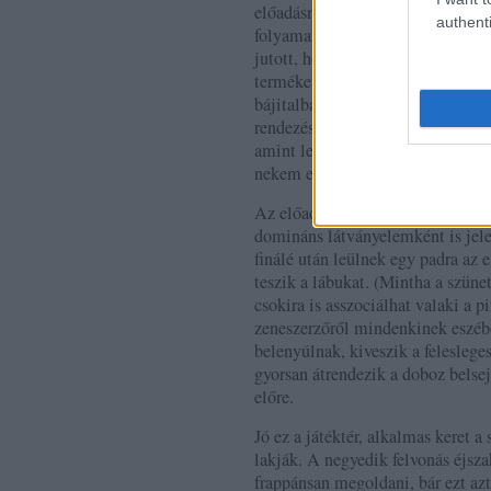
előadásnak a Grófja borász/borke
authenti
folyamatosan jelen van a legtöbb
jutott, hogy talán megérte volna 
terméket megjeleníteni (néhány 
bájitalban Tokajit használtak és
rendezéshez is illett volna valam
amint lehet, nem képtelenség, az
nekem egy kicsit erőltetettnek tű
a pirosba öltözte
Az előadásban
domináns látványelemként is jele
finálé után leülnek egy padra az 
teszik a lábukat. (Mintha a szüne
csokira is asszociálhat valaki a p
zeneszerzőről mindenkinek eszébe
belenyúlnak, kiveszik a felesleges
gyorsan átrendezik a doboz belse
előre.
Jó ez a játéktér, alkalmas keret a
lakják. A negyedik felvonás éjsz
frappánsan megoldani, bár ezt a