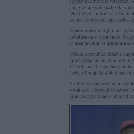
egyszer a kedvenc felvételemet. 
ahogy az új szereposztások is, é
lehetőséget a művel való élő tal
szembe, amilyenre éppen szüksé
Figaro-nézés miatt jártam a győri
előadása
most Szentendre, Szeged 
még további 14 alkalommal 
és
Nekem a szombati előadás annyira
újra Győrbe menni, nem bírtam v
17 szólista (11 szerepben) munká
énekesről majd később jönnek úja
A teljesség igényével nem is léph
– már az öt főszereplő összesen
minden egyes előadás, még teljes