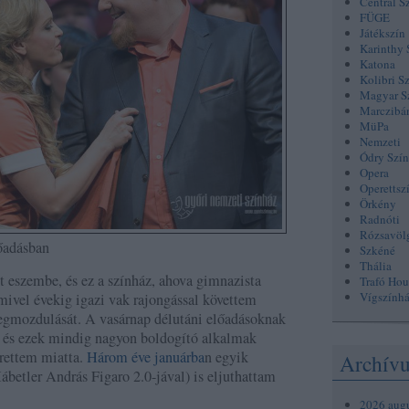
Centrál S
FÜGE
Játékszín
Karinthy 
Katona
Kolibri S
Magyar S
Marczibá
MüPa
Nemzeti
Ódry Szí
Opera
Operettsz
Örkény
Radnóti
Rózsavöl
őadásban
Szkéné
Thália
ut eszembe, és ez a színház, ahova gimnazista
Trafó Hou
Vígszính
ivel évekig igazi vak rajongással követtem
gmozdulását. A vasárnap délutáni előadásoknak
, és ezek mindig nagyon boldogító alkalmak
erettem miatta.
Három éve januárba
n egyik
Archív
etler András Figaro 2.0-jával) is eljuthattam
2026 aug