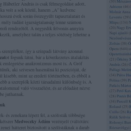
(
30
)
Mészáro
 Hábetler András is csak félmegoldást adott,
Adrienn
(
46
)
ka volt a sok közül, hanem „A” kedvenc
Molnár Anna
osszú évek során összegyűlt tapasztalatait és
Levente
(
29
)
t a mély tudást igazságtalanság lenne számon
Müpa
(
134
)
N
(
20
)
Nagy Er
rofi rendezőtől. A negyedik felvonás annyira
Napi ajánló
(
ezik, amelyhez talán a teljes sötétség lehetne a
Nézőművészet
Zoltán
(
38
)
Ó
Opera
(
644
)
o
 szereplőkre, így a színpadi látvány azonnal
Operettszính
zat
ot fogunk látni, bár a következetes átalakítás
(
21
)
Örkény 
nak emlegetése anakronizmus most is. A Gróf
András
(
26
)
Ő
nik, aki szívesen használná ki pozícióját, de
Pallagi Melit
(
34
)
Pálos Ha
l kisebb, mint az eredeti történetben, és ebből a
Polina
(
39
)
P
ebb a szereplők közti társadalmi különbség is. A
Patkós Márto
atalommal való visszaélést, és az előadást nézve
(
27
)
Pető Kat
be juthatnak.
(
28
)
Pintér B
(
34
)
Purcell 
suk
Roland
(
25
)
R
Csilla
(
26
)
Ra
- és zenekara lépett fel, a szólisták többsége
Rálik Szilvia
Medveczky Ádám
dkétszer
vezényelt (váltótárs:
Rohonyi Bar
ó zenei hátteret biztosított a szólistáknak a darab
Rózsavölgyi 