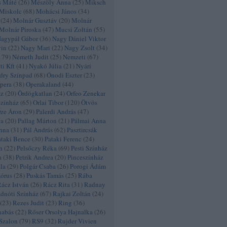
s Máté
(
26
)
Mészöly Anna
(
25
)
Miksch
Miskolc
(
68
)
Mohácsi János
(
34
)
(
24
)
Molnár Gusztáv
(
20
)
Molnár
Molnár Piroska
(
47
)
Mucsi Zoltán
(
55
)
agypál Gábor
(
36
)
Nagy Dániel Viktor
vin
(
22
)
Nagy Mari
(
22
)
Nagy Zsolt
(
34
)
179
)
Németh Judit
(
25
)
Nemzeti
(
67
)
i Kft
(
41
)
Nyakó Júlia
(
21
)
Nyári
dry Színpad
(
68
)
Ónodi Eszter
(
23
)
pera
(
38
)
Operakaland
(
44
)
áz
(
20
)
Ördögkatlan
(
24
)
Orfeo Zenekar
Színház
(
65
)
Orlai Tibor
(
120
)
Ötvös
ze Áron
(
29
)
Palerdi András
(
47
)
ta
(
20
)
Pallag Márton
(
21
)
Pálmai Anna
nna
(
31
)
Pál András
(
62
)
Pasztircsák
ataki Bence
(
30
)
Pataki Ferenc
(
24
)
n
(
22
)
Pelsőczy Réka
(
69
)
Pesti Színház
a
(
38
)
Petrik Andrea
(
20
)
Pinceszínház
éla
(
29
)
Polgár Csaba
(
26
)
Porogi Ádám
Kórus
(
28
)
Puskás Tamás
(
25
)
Rába
ácz István
(
26
)
Rácz Rita
(
31
)
Radnay
dnóti Színház
(
67
)
Rajkai Zoltán
(
24
)
(
23
)
Rezes Judit
(
23
)
Ring
(
36
)
nabás
(
22
)
Rőser Orsolya Hajnalka
(
26
)
Szalon
(
79
)
RS9
(
32
)
Rujder Vivien