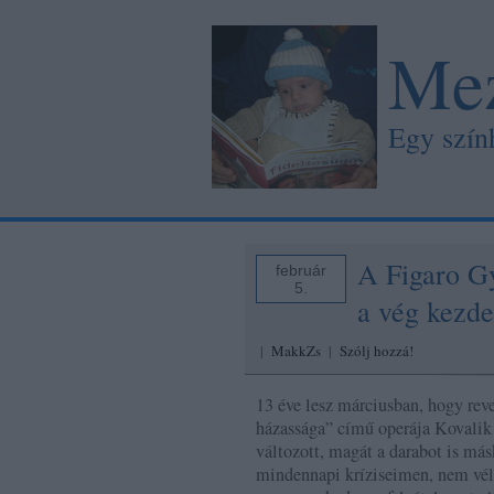
Mez
Egy szín
A Figaro Gy
február
5.
a vég kezdet
|
MakkZs
|
Szólj hozzá!
13 éve lesz márciusban, hogy rev
házassága” című operája Kovalik
változott, magát a darabot is másk
mindennapi kríziseimen, nem vél