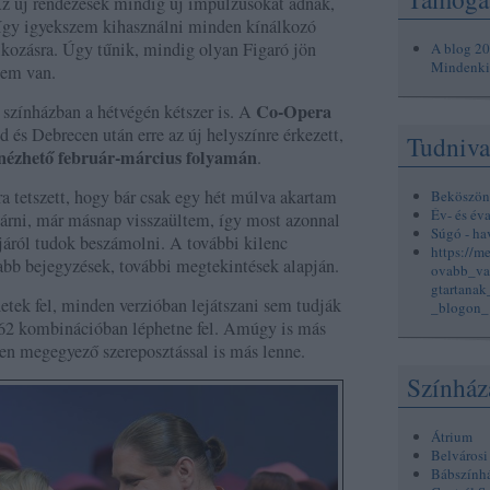
Az új rendezések mindig új impulzusokat adnak,
s így igyekszem kihasználni minden kínálkozó
álkozásra. Úgy tűnik, mindig olyan Figaró jön
A blog 2
Mindenkin
gem van.
Co-Opera
 színházban a hétvégén kétszer is. A
és Debrecen után erre az új helyszínre érkezett,
Tudniva
nézhető február-március folyamán
.
 tetszett, hogy bár csak egy hét múlva akartam
Beköszön
Év- és év
árni, már másnap visszaültem, így most azonnal
Súgó - ha
járól tudok beszámolni. A további kilenc
https://m
bb bejegyzések, további megtekintések alapján.
ovabb_va
gtartana
etek fel, minden verzióban lejátszani sem tudják
_blogon_
 162 kombinációban léphetne fel. Amúgy is más
en megegyező szereposztással is más lenne.
Színház
Átrium
Belvárosi
Bábszính