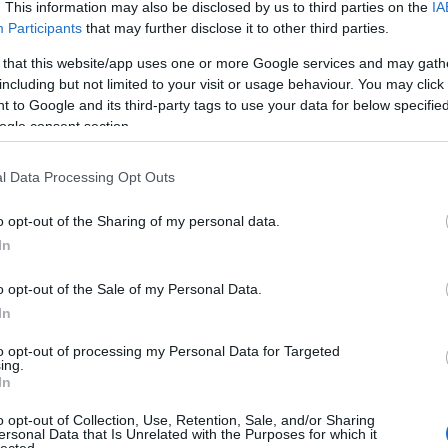
. This information may also be disclosed by us to third parties on the
IA
(
106
)
Almási-
Participants
that may further disclose it to other third parties.
Anyegin
(
20
)
Kultúrtér
(
23
)
 that this website/app uses one or more Google services and may gath
Bakonyi Marc
including but not limited to your visit or usage behaviour. You may click 
Andrea
(
23
)
B
 to Google and its third-party tags to use your data for below specifi
Bálint Andrá
Barna
(
27
)
Bá
ogle consent section.
Emőke
(
25
)
B
Színház
(
58
)
l Data Processing Opt Outs
Bezerédi Zol
Bodor Johan
Alexandra
(
2
o opt-out of the Sharing of my personal data.
(
25
)
Bretz Gá
In
Budafoki Doh
Budaörs
(
34
)
(
26
)
Christia
o opt-out of the Sale of my Personal Data.
Antal
(
50
)
Cs
In
Krisztián
(
29
Cziegler Balá
to opt-out of processing my Personal Data for Targeted
Csaba
(
24
)
Di
ing.
Domokos Zso
In
Giovanni
(
28
Ember Márk
(
o opt-out of Collection, Use, Retention, Sale, and/or Sharing
(
28
)
Epres Att
e
lényeges elem, vígoperánál feltétlenül
ersonal Data that Is Unrelated with the Purposes for which it
lected.