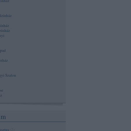
zínház
Színház
zínház
zínház
nyi
npad
ínház
gyi Szalon
se
áz
um
usztus
(
2
)