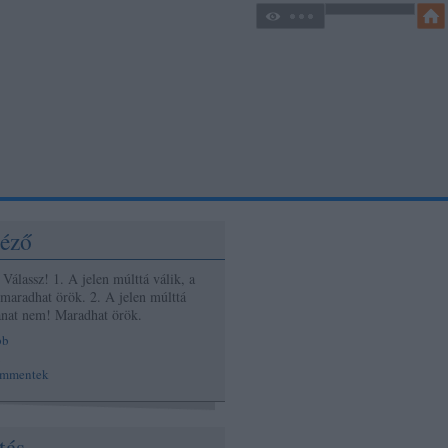
éző
Válassz! 1. A jelen múlttá válik, a
 maradhat örök. 2. A jelen múlttá
lanat nem! Maradhat örök.
bb
ommentek
tás