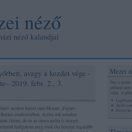
ei néző
házi néző kalandjai
Mezei n
őrben, avagy a kezdet vége -
e– 2019. febr. 2., 3.
Íme a mottó: 
pillanat nem
válik. A pil
Legfrisse
Archívum
elatív módon hatott rám Mozart „Figaro
Utolsó k
 Balázs rendezésében. Azóta sok minden
ént látom, de ez az opera azóta is átsegít
etlenül hallgatom meg évek óta hetente legalább
Támoga