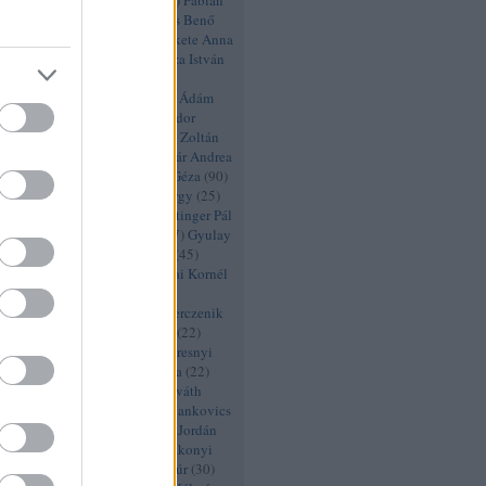
i Enikő
(
20
)
Évadértékelés
(
52
)
Fábián
kasréti Mária
(
43
)
Fehér Balázs Benő
szló
(
21
)
Fekete Ádám
(
21
)
Fekete Anna
tila
(
46
)
Fekete Ernő
(
29
)
Ficza István
Béla
(
26
)
Figaro 2.0
(
57
)
Figaro
9
)
Figeczky Bence
(
21
)
Fischer Ádám
Iván
(
26
)
Fodor Beatrix
(
66
)
Fodor
)
Fodor Tamás
(
33
)
Friedenthal Zoltán
Kristóf
(
22
)
FÜGE
(
44
)
Fullajtár Andrea
ó
(
22
)
Füzér Anni
(
22
)
Gábor Géza
(
90
)
(
27
)
Gál Erika
(
55
)
Gazsó György
(
25
)
(
46
)
Gergye Krisztián
(
21
)
Göttinger Pál
etra
(
20
)
Gyabronka József
(
27
)
Gyulay
betler András
(
98
)
Haja Zsolt
(
45
)
y
(
25
)
Halász Péter
(
21
)
Hamvai Kornél
tra
(
26
)
Hegedűs D. Géza
(
32
)
té
(
21
)
Heiter Melinda
(
30
)
Herczenik
nádi Judit
(
22
)
Hevesi László
(
22
)
bor
(
30
)
Honti György
(
22
)
Horesnyi
orkay Barnabás
(
20
)
Horti Lilla
(
22
)
a
(
33
)
Horváth István
(
45
)
Horváth
yés Róbert
(
25
)
Izsák Lili
(
29
)
Jankovics
ó Zsuzsa
(
25
)
Jordán Adél
(
27
)
Jordán
rányi
(
101
)
k2 színház
(
27
)
Kákonyi
ldi Kiss András
(
26
)
Kálid Artúr
(
30
)