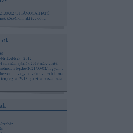
021.09.02-től TÁMOGATHATÓ.
ek köszönöm, aki így dönt.
lók
tő
adértékelések - 2012-
vi színházi ajánlók 2013 márciusától
ezeinezo.blog.hu/2021/09/02/hogyan_t
laszuton_avagy_a_vekony_szalak_me
k_tenyleg_a_2913_poszt_a_mezei_nezo
ak
 Színház
áz