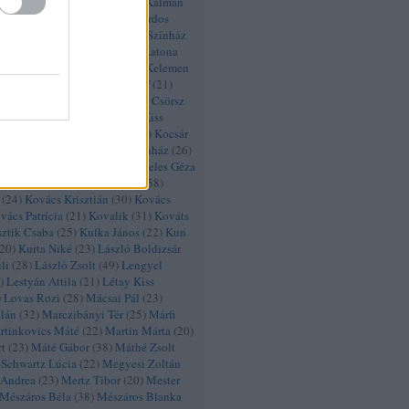
hály
(
46
)
Kálmán Eszter
(
53
)
Kálmán
nay Zsófia
(
62
)
Kamra
(
42
)
Kardos
arinthy Márton
(
22
)
Karinthy Színház
Enikő
(
22
)
Kaszás Gergő
(
23
)
Katona
László
(
39
)
Kékszakállú
(
73
)
Kelemen
erekes Éva
(
31
)
Kerekes József
(
21
)
más
(
39
)
Keszei Bori
(
48
)
Khell Csörsz
tila
(
20
)
Kissjudit Anna
(
20
)
Kiss
iss Péter
(
20
)
Kiss Tivadar
(
26
)
Kocsár
ocsis Gergely
(
43
)
Kolibri Színház
(
26
)
a
(
71
)
Komlósi Ildikó
(
46
)
Köteles Géza
zi István
(
24
)
Kovács István
(
58
)
(
24
)
Kovács Krisztián
(
30
)
Kovács
vács Patrícia
(
21
)
Kovalik
(
31
)
Kováts
sztik Csaba
(
25
)
Kulka János
(
22
)
Kun
20
)
Kurta Niké
(
23
)
László Boldizsár
li
(
28
)
László Zsolt
(
49
)
Lengyel
)
Lestyán Attila
(
21
)
Létay Kiss
)
Lovas Rozi
(
28
)
Mácsai Pál
(
23
)
lán
(
32
)
Marczibányi Tér
(
25
)
Márfi
rtinkovics Máté
(
22
)
Martin Márta
(
20
)
t
(
23
)
Máté Gábor
(
38
)
Máthé Zsolt
Schwartz Lúcia
(
22
)
Megyesi Zoltán
 Andrea
(
23
)
Mertz Tibor
(
20
)
Mester
Mészáros Béla
(
38
)
Mészáros Blanka