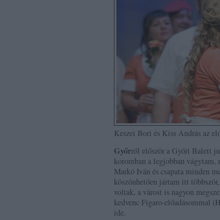
Keszei Bori és Kiss András az el
Győr
ről először a Győri Balett j
koromban a legjobban vágytam, m
Markó Iván és csapata minden me
köszönhetően jártam itt többször
voltak, a várost is nagyon megsz
kedvenc Figaro-előadásommal (Háb
ide.