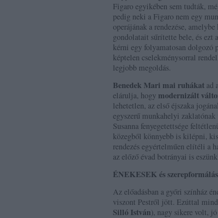
Figaro egyikében sem tudták, még
pedig neki a Figaro nem egy mun
operájának a rendezése, amelybe h
gondolatait sűrítette bele, és ez
kérni egy folyamatosan dolgozó p
képtelen cselekménysorral rendelk
legjobb megoldás.
Benedek Mari mai ruhákat
ad a
modernizált válto
elárulja, hogy
lehetetlen, az első éjszaka jogá
egyszerű munkahelyi zaklatónak tű
Susanna fenyegetettsége feltétlenü
közegből könnyebb is kilépni, kis
rendezés egyértelműen elítéli a h
az előző évad botrányai is eszünk
ÉNEKESEK és szerepformálá
Az előadásban a győri színház ének
viszont Pestről jött. Ezúttal min
Silló István
), nagy sikere volt, j