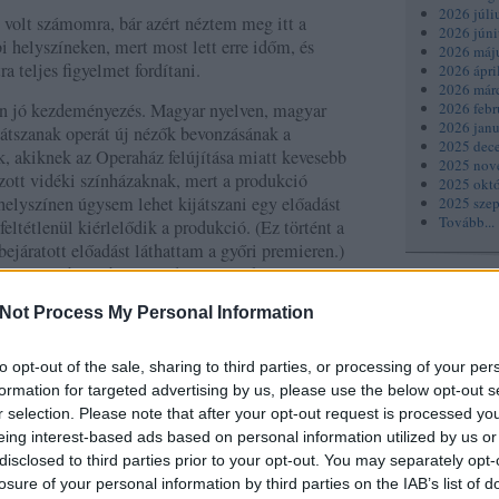
2026 júli
ó volt számomra, bár azért néztem meg itt a
2026 júni
i helyszíneken, mert most lett erre időm, és
2026 máj
a teljes figyelmet fordítani.
2026 ápri
2026 már
2026 febr
 jó kezdeményezés. Magyar nyelven, magyar
2026 janu
játszanak operát új nézők bevonzásának a
2025 dec
k, akiknek az Operaház felújítása miatt kevesebb
2025 nov
ozott vidéki színházaknak, mert a produkció
2025 okt
 helyszínen úgysem lehet kijátszani egy előadást
2025 sze
Tovább
...
feltétlenül kiérlelődik a produkció. (Ez történt a
bejáratott előadást láthattam a győri premieren.)
Vadász Dániel
llett
produceri munkája, illetve
Keresés
s, akik játékmesterként az előadás karbantartási
Not Process My Personal Information
art és énekkart hasznosítják
, sőt az
to opt-out of the sale, sharing to third parties, or processing of your per
be kerül néhány helyi énekes is, akiknek
formation for targeted advertising by us, please use the below opt-out s
e a szereppel és máshol működő partnerekkel
r selection. Please note that after your opt-out request is processed y
ó helyszíneit ez a produkció össze is kapcsolja,
eing interest-based ads based on personal information utilized by us or
Címkék
ilág részesének érezheti magát. (Az egyetlen
disclosed to third parties prior to your opt-out. You may separately opt-
zás, de Győr ebből a szempontból nem is nehéz
losure of your personal information by third parties on the IAB’s list of
6Szín
(
88
)
Ac